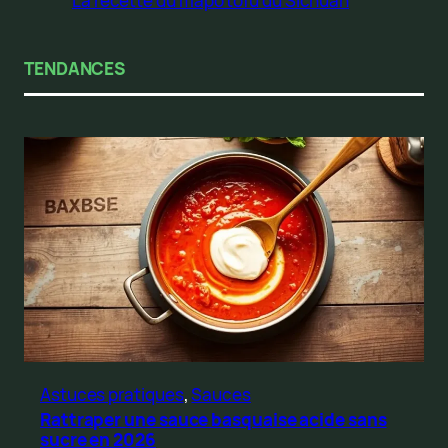
La recette du mapo tofu du Sichuan
TENDANCES
Astuces pratiques
, 
Sauces
Rattraper une sauce basquaise acide sans
sucre en 2026