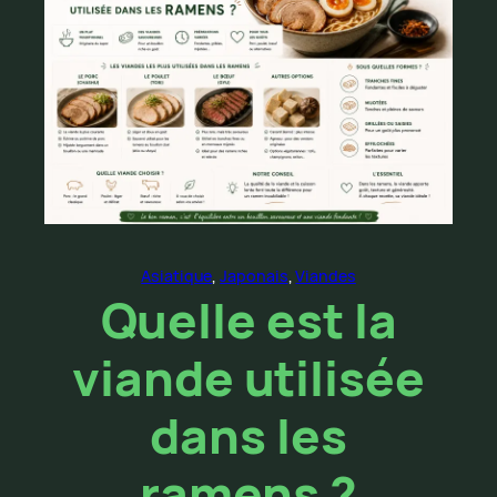
Asiatique
, 
Japonais
, 
Viandes
Quelle est la
viande utilisée
dans les
ramens ?