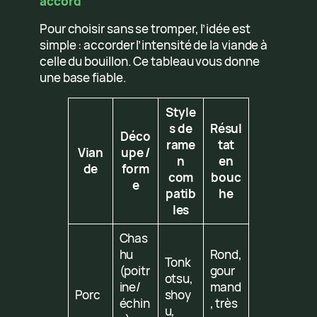
accord
Pour choisir sans se tromper, l’idée est
simple : accorder l’intensité de la viande à
celle du bouillon. Ce tableau vous donne
une base fiable.
Style
s de
Résul
Déco
rame
tat
Vian
upe /
n
en
de
form
com
bouc
e
patib
he
les
Chas
hu
Rond,
Tonk
(poitr
gour
otsu,
ine/
mand
Porc
shoy
échin
, très
u,