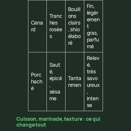
Fin,
Bouill
légèr
Tranc
ons
emen
Cana
hes
clairs
t
rd
rosée
, shio
gras,
s
élabo
parfu
ré
mé
Relev
Saut
é,
é,
très
Porc
épicé
Tanta
savo
hach
,
nmen
ureux
é
sésa
,
me
inten
se
Cuisson, marinade, texture : ce qui
change tout