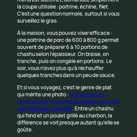
la coupe utilisée : poitrine, échine, filet.
C’est une question normale, surtout si vous
surveillez le gras.
À la maison, vous pouvez viser efficace :
une poitrine de porc de 600 à 800 g permet
souvent de préparer 6 à 10 portions de
chashu selon l’épaisseur. On braise, on
tranche, puis on congèle en portions. Le
soir, vous n’avez plus qu’à réchauffer
quelques tranches dans un peu de sauce.
Et si vous voyagez, c’est le genre de plat
qui mérite une photo :
si vous etes au
Japon et que vous avez du réseau, envoyez
une photo de votre plat
. Entre un chashu
qui fond et un poulet grillé au charbon, la
différence se voit presque autant qu’elle se
goûte.