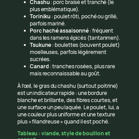
Chashu
: porc braisé et tranché (le
plus emblématique).
Toriniku
: poulet rôti, poché ou grillé,
parfois mariné.
Porc haché assaisonné
: fréquent
dans les ramens épicés (tantanmen).
Tsukune
: boulettes (souvent poulet)
moelleuses, parfois légèrement
sucrées.
Canard
: tranches rosées, plus rare
mais reconnaissable au goût.
À l’œil, le gras du chashu (surtout poitrine)
est un indicateur rapide : une bordure
blanche et brillante, des fibres courtes, et
une surface un peu laquée. Le poulet, lui, a
une couleur plus uniforme et une texture
plus « filandreuse » quand il est poché.
Tableau : viande, style de bouillon et