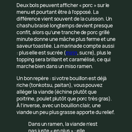
Deux bols peuvent afficher « porc » sur le
menu et pourtant être à l’opposé. La
différence vient souvent de la cuisson. Un
chashu braisé longtemps devient presque
confit, alors qu’une tranche de porc grillé
minute donne une mâche plus ferme et une
saveur toastée. La marinade compte aussi
: plus elle est sucrée (
mirin
, sucre), plus le
topping sera brillant et caramélisé, ce qui
marche bien dans un miso ramen.
Un bon repère : si votre bouillon est déjà
riche (tonkotsu, paitan), vous pouvez
alléger la viande (échine plutôt que
poitrine, poulet plutôt que porc très gras).
À l’inverse, avec un bouillon clair, une
viande un peu plus grasse apporte du relief.
Dans un ramen, la viande n’est
pas juste « en plus » : elle