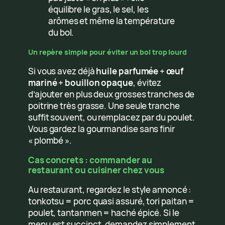
équilibre le gras, le sel, les
arômes et même la température
du bol.
Un repère simple pour éviter un bol trop lourd
Si vous avez déjà
huile parfumée
+
œuf
mariné
+
bouillon opaque
, évitez
d’ajouter en plus deux grosses tranches de
poitrine très grasse. Une seule tranche
suffit souvent, ou remplacez par du poulet.
Vous gardez la gourmandise sans finir
« plombé ».
Cas concrets : commander au
restaurant ou cuisiner chez vous
Au restaurant, regardez le style annoncé :
tonkotsu = porc quasi assuré, tori paitan =
poulet, tantanmen = haché épicé. Si le
menu est succinct, demandez simplement