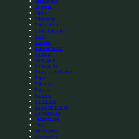
Oléagineux
Oriental
Pâtes
Pâtisserie
Péruvienne
Petit-déjeuner
Pizza
Plantes
Plats enfants
Poisson
Portugais
Portugaise
Produits de la mer
Repas
Salades
Sauces
Soupes
Spiritueux
Sud-américaine
Sur le pouce
Techniques
Thé
Ustensiles
Végétarien