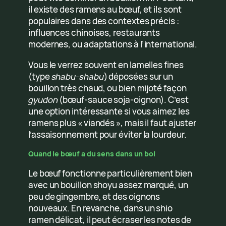
il existe des ramens au bœuf, et ils sont
populaires dans des contextes précis :
influences chinoises, restaurants
modernes, ou adaptations à l’international.
Vous le verrez souvent en lamelles fines
(type
shabu-shabu
) déposées sur un
bouillon très chaud, ou bien mijoté façon
gyudon
(bœuf-sauce soja-oignon). C’est
une option intéressante si vous aimez les
ramens plus « viandés », mais il faut ajuster
l’assaisonnement pour éviter la lourdeur.
Quand le bœuf a du sens dans un bol
Le bœuf fonctionne particulièrement bien
avec un bouillon shoyu assez marqué, un
peu de gingembre, et des oignons
nouveaux. En revanche, dans un shio
ramen délicat, il peut écraser les notes de