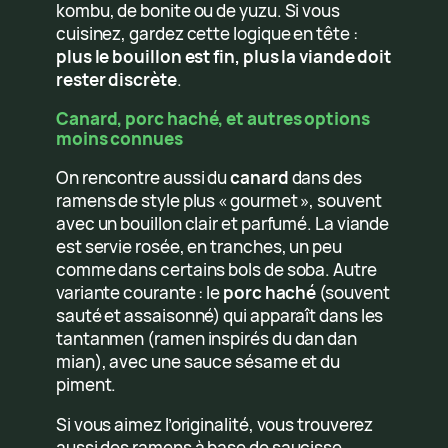
kombu, de bonite ou de yuzu. Si vous
cuisinez, gardez cette logique en tête :
plus le bouillon est fin, plus la viande doit
rester discrète
.
Canard, porc haché, et autres options
moins connues
On rencontre aussi du
canard
dans des
ramens de style plus « gourmet », souvent
avec un bouillon clair et parfumé. La viande
est servie rosée, en tranches, un peu
comme dans certains bols de soba. Autre
variante courante : le
porc haché
(souvent
sauté et assaisonné) qui apparaît dans les
tantanmen (ramen inspirés du dan dan
mian), avec une sauce sésame et du
piment.
Si vous aimez l’originalité, vous trouverez
aussi des ramens à base de saucisse