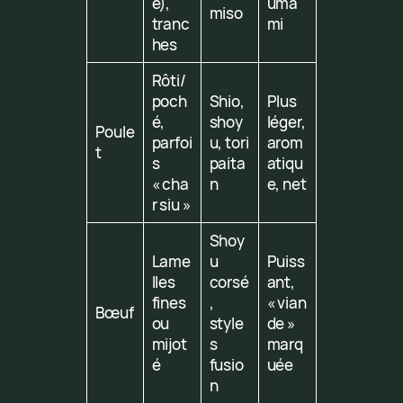
e),
uma
miso
tranc
mi
hes
Rôti/
poch
Shio,
Plus
é,
shoy
léger,
Poule
parfoi
u, tori
arom
t
s
paita
atiqu
« cha
n
e, net
r siu »
Shoy
Lame
u
Puiss
lles
corsé
ant,
fines
,
« vian
Bœuf
ou
style
de »
mijot
s
marq
é
fusio
uée
n