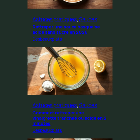
Astuces pratiques
, 
Sauces
Rattraper une sauce basquaise
acide sans sucre en 2026
Desbeauxplats
Astuces pratiques
, 
Sauces
Comment rattraper une
vinaigrette tranchée ou acide en 2
minutes
Desbeauxplats