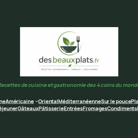
Recettes de cuisine et gastronomie des 4 coins du mond
ine
Américaine
Oriental
Méditerranéenne
Sur le pouce
Pl
éjeuner
Gâteaux
Pâtisserie
Entrées
Fromages
Condiments