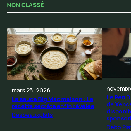
NON CLASSÉ
novembre
mars 25, 2026
Le Pen D
La sauce Big Mac maison : La
de Xenc
recette secrète enfin révélée
disponi
Desbeauxplats
sponsor
Debo Pla