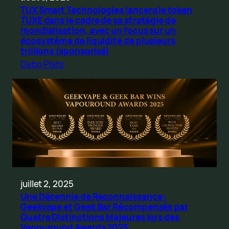
TUX Smart Technologies lancera le token
TUXE dans le cadre de sa stratégie de
mondialisation, avec un focus sur un
écosystème de liquidité de plusieurs
trillions (sponsorisé)
Debo Plats
juillet 2, 2025
Une Décennie de Reconnaissance :
Geekvape et Geek Bar Récompensés par
Quatre Distinctions Majeures lors des
Vapouround Awards 2025