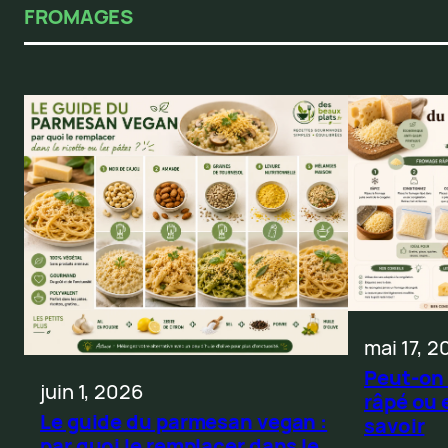
FROMAGES
mai 17, 2
Peut-on
juin 1, 2026
râpé ou e
Le guide du parmesan vegan :
savoir
par quoi le remplacer dans le