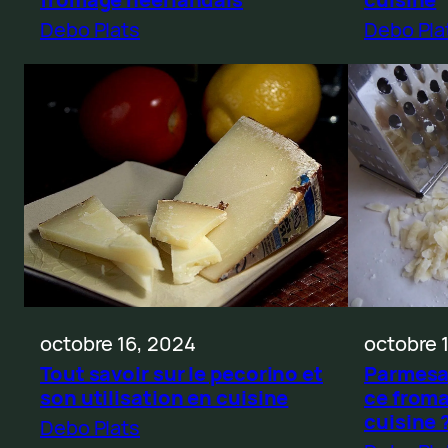
Debo Pla
Debo Plats
octobre 16, 2024
octobre 
Tout savoir sur le pecorino et
Parmesan
son utilisation en cuisine
ce from
cuisine 
Debo Plats