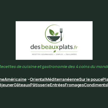
Recettes de cuisine et gastronomie des 4 coins du mond
ine
Américaine
Oriental
Méditerranéenne
Sur le pouce
Pl
éjeuner
Gâteaux
Pâtisserie
Entrées
Fromages
Condiments