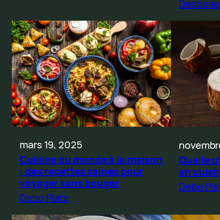
Desbeau
mars 19, 2025
novembr
Cuisine du monde à la maison
Quelle u
: des recettes saines pour
en cuisi
voyager sans bouger
Debo Pla
Debo Plats