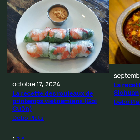
septembr
octobre 17, 2024
La recet
Sichuan
La recette des rouleaux de
printemps vietnamiens (Goi
Debo Pla
Cuốn)
Debo Plats
1
2
3