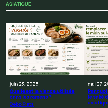
ASIATIQUE
juin 23, 2026
mai 27, 
Quelle est la viande utilisée
Par quoi
dans les ramens ?
le saké 
asiatiqu
Debo Plats