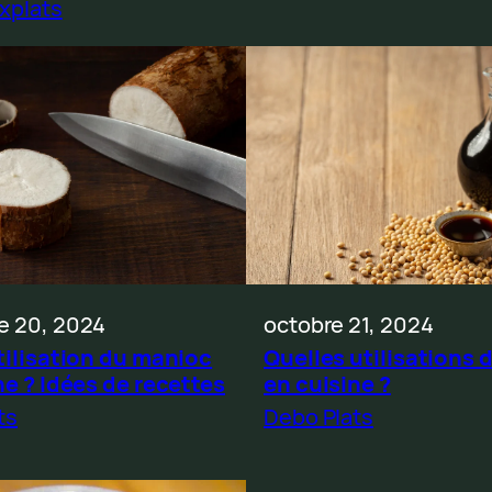
xplats
e 20, 2024
octobre 21, 2024
tilisation du manioc
Quelles utilisations 
ne ? Idées de recettes
en cuisine ?
ts
Debo Plats