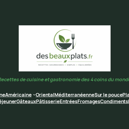
Recettes de cuisine et gastronomie des 4 coins du mond
ine
Américaine
Oriental
Méditerranéenne
Sur le pouce
Pl
éjeuner
Gâteaux
Pâtisserie
Entrées
Fromages
Condiments