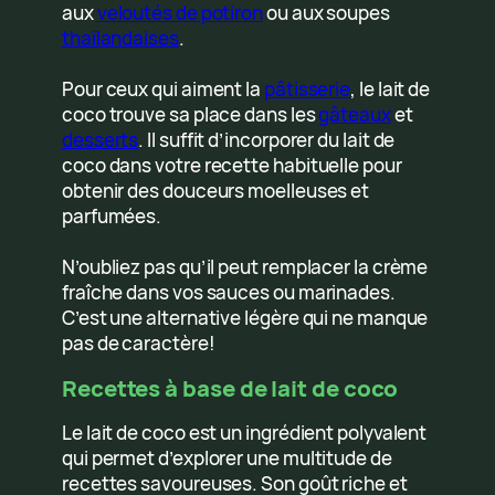
aux
veloutés de potiron
ou aux soupes
thaïlandaises
.
Pour ceux qui aiment la
pâtisserie
, le lait de
coco trouve sa place dans les
gâteaux
et
desserts
. Il suffit d’incorporer du lait de
coco dans votre recette habituelle pour
obtenir des douceurs moelleuses et
parfumées.
N’oubliez pas qu’il peut remplacer la crème
fraîche dans vos sauces ou marinades.
C’est une alternative légère qui ne manque
pas de caractère!
Recettes à base de lait de coco
Le lait de coco est un ingrédient polyvalent
qui permet d’explorer une multitude de
recettes savoureuses. Son goût riche et