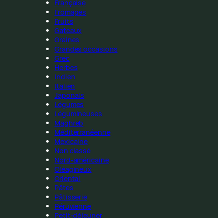
Française
Fromages
Fruits
Gateaux
Graines
Grandes occasions
Grec
Herbes
Indien
Italien
Japonais
Légumes
Légumineuses
Maghreb
Méditerranéenne
Mexicaine
Non classé
Nord-américaine
Oléagineux
Oriental
Pâtes
Pâtisserie
Péruvienne
Petit-déjeuner