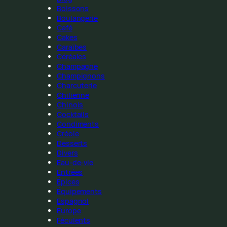
Boissons
Boulangerie
Café
Cakes
Caraïbes
Céréales
Champagne
Champignons
Charcuterie
Chilienne
Chinois
Cocktails
Condiments
Créole
Desserts
Divers
Eau-de-vie
Entrées
Épices
Équipements
Espagnol
Europe
Féculents