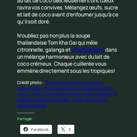
au lait de coco délicieusement onctueux
ravira vos convives. Mélangez œufs, sucre
et lait de coco avant d’enfourner jusqu’à ce
qu’il soit doré.
N’oubliez pas non plus la soupe
thaïlandaise Tom Kha Gai qui mêle
citronnelle, galanga et
champignons
dans
un mélange harmonieux avec du lait de
coco crémeux. Chaque cuillerée vous
emmène directement sous les tropiques!
Crédit photo :
https://www.freepik.com/free-
photo/bottle-coconut-milk-put-wooden-cutting-
board_10991975.htm#fromView=search&page=1&
position=1&uuid=5029dfcc-7d66-467b-b2d6-
700837363eb9
Partager :
Facebook
X