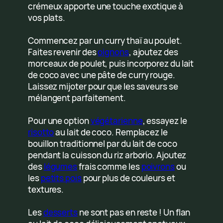
crémeux apporte une touche exotique à
vos plats.
Commencez par un curry thaï au poulet.
Faites revenir des
oignons
, ajoutez des
morceaux de poulet, puis incorporez du lait
de coco avec une pâte de curry rouge.
Laissez mijoter pour que les saveurs se
mélangent parfaitement.
Pour une option
végétarienne
, essayez le
risotto
au lait de coco. Remplacez le
bouillon traditionnel par du lait de coco
pendant la cuisson du riz arborio. Ajoutez
des
légumes
frais comme les
poivrons
ou
les
petits pois
pour plus de couleurs et
textures.
Les
desserts
ne sont pas en reste ! Un flan