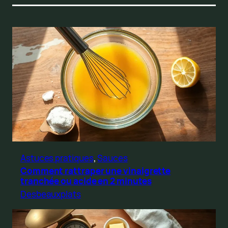
Astuces pratiques
, 
Sauces
Comment rattraper une vinaigrette
tranchée ou acide en 2 minutes
Desbeauxplats