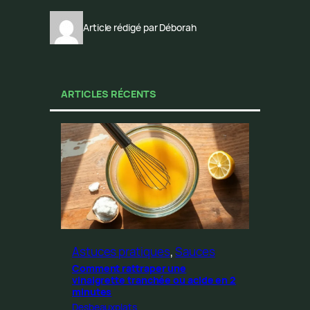
Article rédigé par Déborah
ARTICLES RÉCENTS
Astuces pratiques
, 
Sauces
Comment rattraper une
vinaigrette tranchée ou acide en 2
minutes
Desbeauxplats