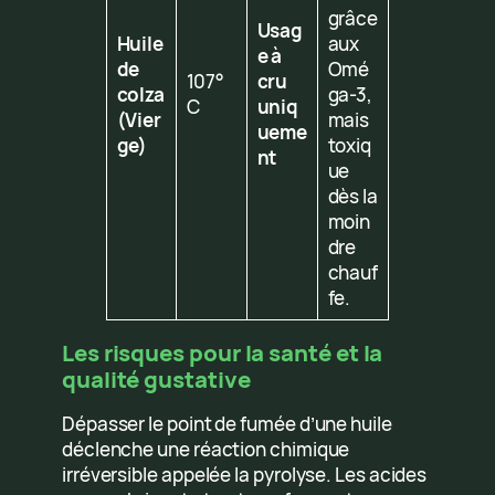
grâce
Usag
Huile
aux
e à
de
Omé
107°
cru
colza
ga-3,
C
uniq
(Vier
mais
ueme
ge)
toxiq
nt
ue
dès la
moin
dre
chauf
fe.
Les risques pour la santé et la
qualité gustative
Dépasser le point de fumée d’une huile
déclenche une réaction chimique
irréversible appelée la pyrolyse. Les acides