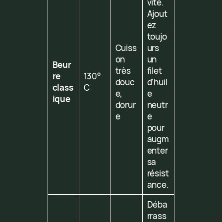
vite.
Ajout
ez
toujo
Cuiss
urs
on
un
Beur
très
filet
re
130°
douc
d’huil
class
C
e,
e
ique
dorur
neutr
e
e
pour
augm
enter
sa
résist
ance.
Déba
rrass