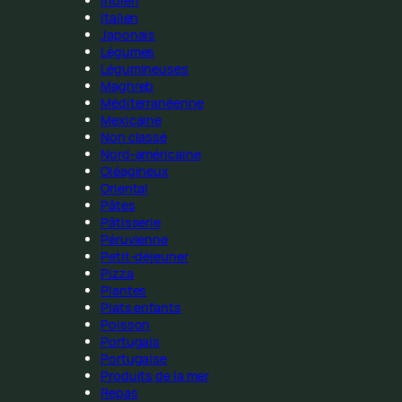
Indien
Italien
Japonais
Légumes
Légumineuses
Maghreb
Méditerranéenne
Mexicaine
Non classé
Nord-américaine
Oléagineux
Oriental
Pâtes
Pâtisserie
Péruvienne
Petit-déjeuner
Pizza
Plantes
Plats enfants
Poisson
Portugais
Portugaise
Produits de la mer
Repas