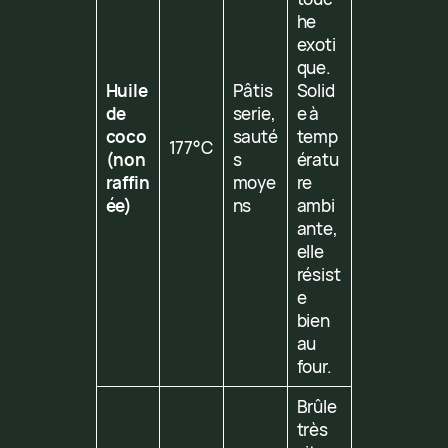
he
exoti
que.
Huile
Pâtis
Solid
de
serie,
e à
coco
sauté
temp
177°C
(non
s
ératu
raffin
moye
re
ée)
ns
ambi
ante,
elle
résist
e
bien
au
four.
Brûle
très