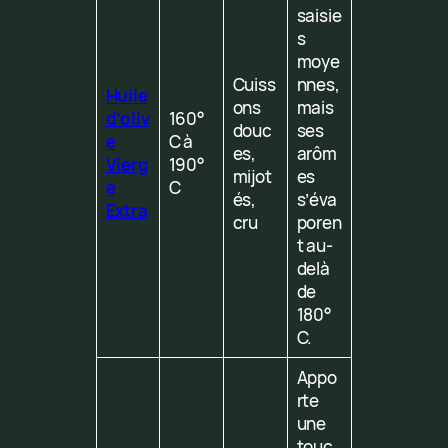
saisie
s
moye
Cuiss
nnes,
Huile
ons
mais
d’oliv
160°
douc
ses
e
C à
es,
arôm
Vierg
190°
mijot
es
e
C
és,
s’éva
Extra
cru
poren
t au-
delà
de
180°
C.
Appo
rte
une
touc