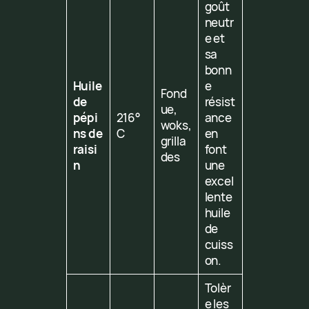
goût
neutr
e et
sa
bonn
Huile
e
Fond
de
résist
ue,
pépi
216°
ance
woks,
ns de
C
en
grilla
raisi
font
des
n
une
excel
lente
huile
de
cuiss
on.
Tolèr
e les