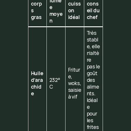
fumé
corp
cuiss
cons
e
s
on
eil du
moye
gras
idéal
chef
n
Très
stabl
e, elle
n’altè
re
pas le
Fritur
Huile
goût
e,
d’ara
232°
des
woks,
chid
C
alime
saisie
e
nts.
à vif
Idéal
e
pour
les
frites