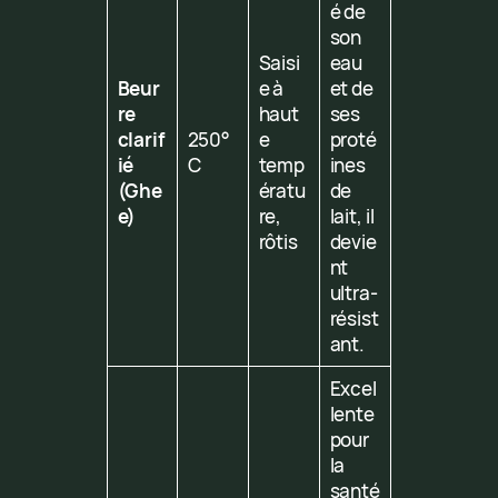
é de
son
Saisi
eau
Beur
e à
et de
re
haut
ses
clarif
250°
e
proté
ié
C
temp
ines
(Ghe
ératu
de
e)
re,
lait, il
rôtis
devie
nt
ultra-
résist
ant.
Excel
lente
pour
la
santé