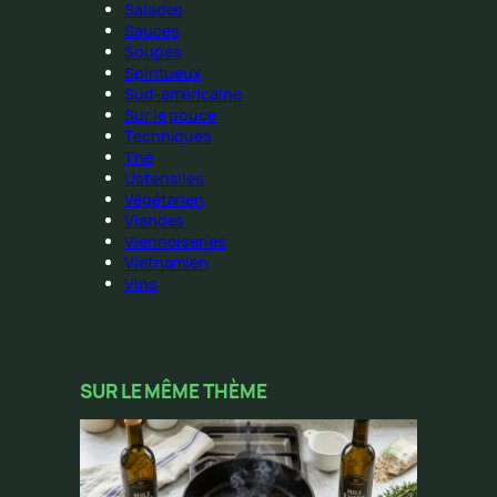
Salades
Sauces
Soupes
Spiritueux
Sud-américaine
Sur le pouce
Techniques
Thé
Ustensiles
Végétarien
Viandes
Viennoiseries
Vietnamien
Vins
SUR LE MÊME THÈME