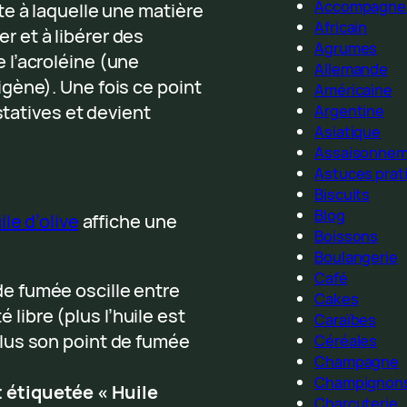
Accompagne
e à laquelle une matière
Africain
 et à libérer des
Agrumes
 l’acroléine (une
Allemande
gène). Une fois ce point
Américaine
statives et devient
Argentine
Asiatique
Assaisonne
Astuces prat
Biscuits
Blog
uile d’olive
affiche une
Boissons
Boulangerie
Café
e fumée oscille entre
Cakes
 libre (plus l’huile est
Caraïbes
 plus son point de fumée
Céréales
Champagne
Champignon
t étiquetée « Huile
Charcuterie