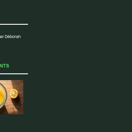
 par Déborah
ENTS