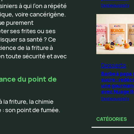
iniers à qui l’on a répété
Desbeauxplats
oxique, voire cancérigène.
 vue purement
ter ses frites ou ses
risquer sa santé ? Ce
ience de la friture à
 en toute sécurité et avec
Desserts
Barbe à papa
tance du point de
sucre : redéc
une gourman
avec Nuage 
Desbeauxplats
la friture, la chimie
 : son point de fumée.
CATÉGORIES