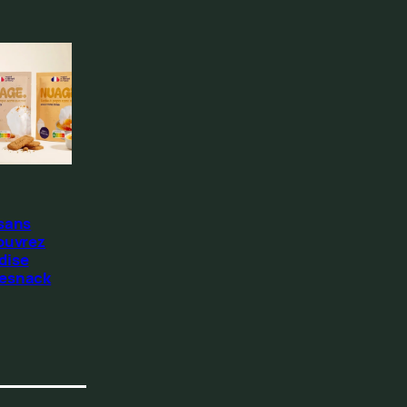
 sans
ouvrez
dise
Resnack