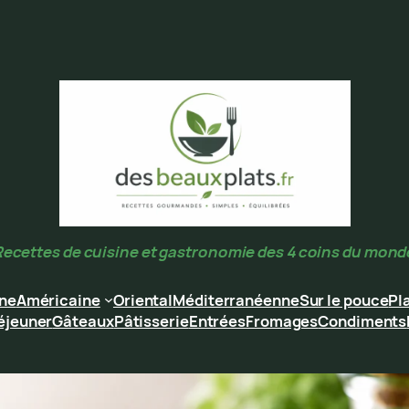
Recettes de cuisine et gastronomie des 4 coins du mond
ine
Américaine
Oriental
Méditerranéenne
Sur le pouce
Pl
éjeuner
Gâteaux
Pâtisserie
Entrées
Fromages
Condiments