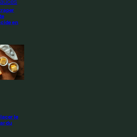
auces
traper
te
acide en
lacer le
ar du