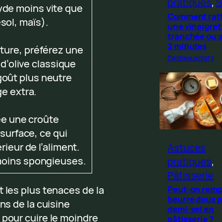
pratiques
, 
S
yde moins vite que
Comment rat
sol, maïs).
une vinaigret
tranchée ou 
2 minutes
iture, préférez une
Desbeauxplats
 d’olive classique
goût plus neutre
e extra.
ée une croûte
surface, ce qui
rieur de l’aliment.
Astuces
 moins spongieuses.
pratiques
, 
Pâtisserie
 les plus tenaces de la
Peut-on remp
beurre doux p
ns de la cuisine
demi-sel en
 pour cuire le moindre
pâtisserie ?