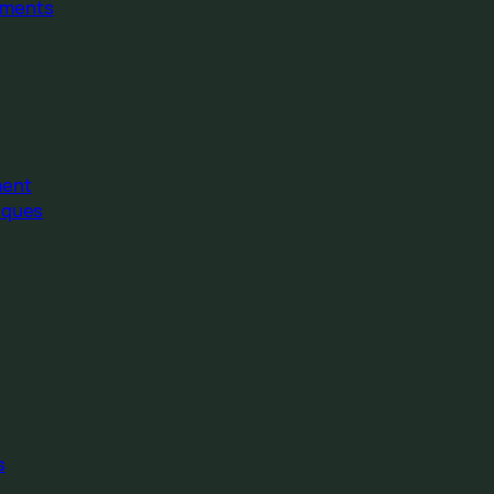
ments
ment
iques
s