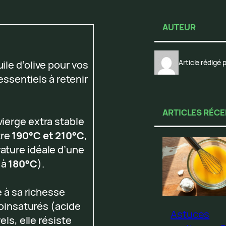
AUTEUR
Article rédigé
uile d’olive pour vos
essentiels à retenir
ARTICLES RÉC
 vierge extra stable
tre
190°C et 210°C
,
rature idéale d’une
 à
180°C
).
 à sa richesse
oinsaturés (acide
Astuces
ls, elle résiste