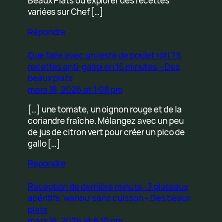
Beaux Plats ou explorer des recettes
variées sur Chef […]
Répondre
Que faire avec un reste de poulet rôti ? 5
recettes anti-gaspi en 15 minutes – Des
beaux plats
mars 18, 2026 at 1:08 pm
[…] une tomate, un oignon rouge et de la
coriandre fraîche. Mélangez avec un peu
de jus de citron vert pour créer un pico de
gallo […]
Répondre
Réception de dernière minute : 3 plateaux
apéritifs ‘wahou’ sans cuisson – Des beaux
plats
mars 18, 2026 at 8:10 pm