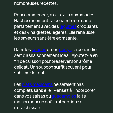
nombreuses recettes.
Pour commencer, ajoutez-la aux salades.
Hachée finement, la coriandre se marie
parfaitement avec des
légumes
croquants
et des vinaigrettes légères. Elle rehausse
les saveurs sans être écrasante.
Dans les
soupes
ou les
currys
, la coriandre
sert d’assaisonnement idéal. Ajoutez-la en
fin de cuisson pour préserver son arôme
délicat. Un soupçon suffit souvent pour
sublimer le tout.
Les
plats mexicains
ne seraient pas
complets sans elle ! Pensez à l’incorporer
dans vos salsas ou
guacamoles
faits
maison pour un goût authentique et
rafraîchissant.