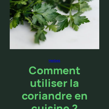
Herbes
Comment
utiliser la
coriandre en
cuisine ?