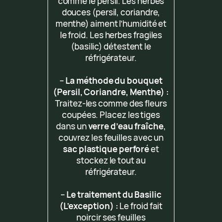
comme le persil. Les herbes
douces (persil, coriandre,
menthe) aiment l’humidité et
le froid. Les herbes fragiles
(basilic) détestent le
réfrigérateur.
–
La méthode du bouquet
(Persil, Coriandre, Menthe) :
Traitez-les comme des fleurs
coupées. Placez les tiges
dans un
verre d’eau fraîche
,
couvrez les feuilles avec un
sac plastique perforé
et
stockez le tout au
réfrigérateur.
–
Le traitement du Basilic
(L’exception) :
Le froid fait
noircir ses feuilles