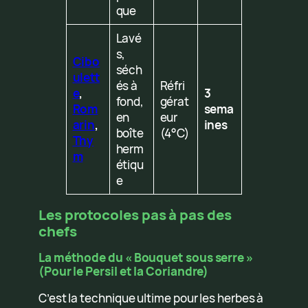
que
Lavé
s,
Cibo
séch
ulett
és à
Réfri
e
,
3
fond,
gérat
Rom
sema
en
eur
arin
,
ines
boîte
(4°C)
Thy
herm
m
étiqu
e
Les protocoles pas à pas des
chefs
La méthode du « Bouquet sous serre »
(Pour le Persil et la Coriandre)
C’est la technique ultime pour les herbes à