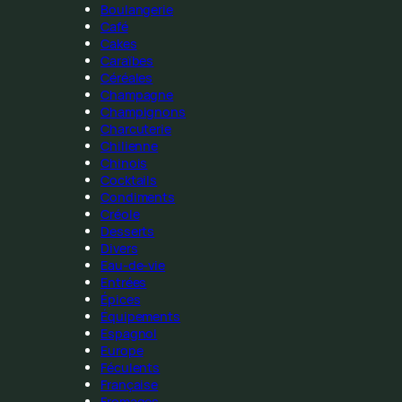
Boulangerie
Café
Cakes
Caraïbes
Céréales
Champagne
Champignons
Charcuterie
Chilienne
Chinois
Cocktails
Condiments
Créole
Desserts
Divers
Eau-de-vie
Entrées
Épices
Équipements
Espagnol
Europe
Féculents
Française
Fromages