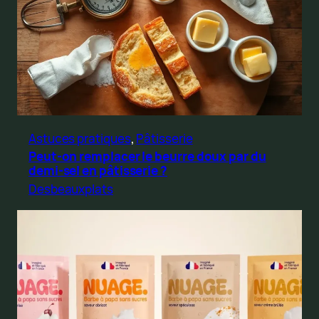
Astuces pratiques
, 
Pâtisserie
Peut-on remplacer le beurre doux par du
demi-sel en pâtisserie ?
Desbeauxplats