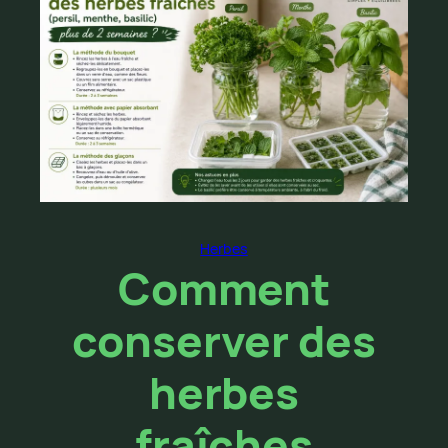
Herbes
Comment
conserver des
herbes
fraîches