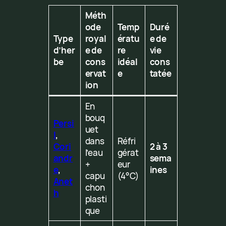
Méth
ode
Temp
Duré
Type
royal
ératu
e de
d’her
e de
re
vie
be
cons
idéal
cons
ervat
e
tatée
ion
En
bouq
Persi
uet
l
,
dans
Réfri
Cori
2 à 3
l’eau
gérat
andr
sema
+
eur
e
,
ines
capu
(4°C)
Anet
chon
h
plasti
que