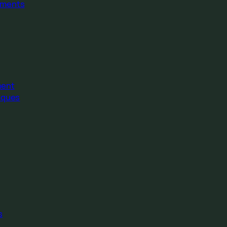
ments
ment
iques
s