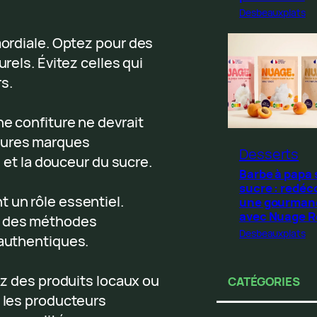
Desbeauxplats
mordiale. Optez pour des
urels. Évitez celles qui
s.
ne confiture ne devrait
eures marques
Desserts
é et la douceur du sucre.
Barbe à papa
sucre : redéc
 un rôle essentiel.
une gourman
avec Nuage 
t des méthodes
Desbeauxplats
 authentiques.
sez des produits locaux ou
CATÉGORIES
r les producteurs