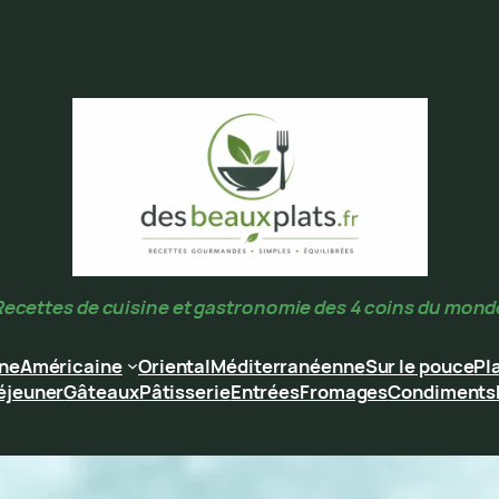
Recettes de cuisine et gastronomie des 4 coins du mond
ine
Américaine
Oriental
Méditerranéenne
Sur le pouce
Pl
éjeuner
Gâteaux
Pâtisserie
Entrées
Fromages
Condiments