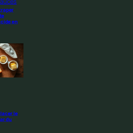
auces
traper
te
acide en
lacer le
ar du