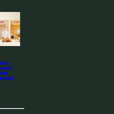
 sans
ouvrez
dise
Resnack