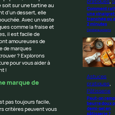
pratiques
, 
S
soit sur une tartine au
Comment rat
d’un dessert, elle
une vinaigret
tranchée ou 
bouchée. Avec un vaste
2 minutes
iques comme la fraise et
Desbeauxplats
, il est facile de
sont amoureuses de
de de marques
trouver ? Explorons
ure pour vous aider à
nt !
Astuces
nne marque de
pratiques
, 
Pâtisserie
Peut-on remp
t pas toujours facile,
beurre doux p
demi-sel en
rs critères peuvent vous
pâtisserie ?