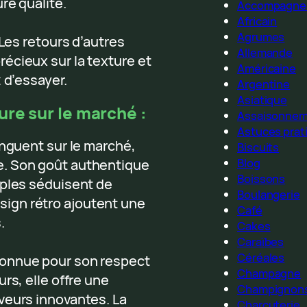
re qualité.
Accompagne
Africain
Agrumes
 Les retours d’autres
Allemande
écieux sur la texture et
Américaine
 d’essayer.
Argentine
Asiatique
ure sur le marché :
Assaisonne
Astuces prat
inguent sur le marché,
Biscuits
Blog
e. Son goût authentique
Boissons
mples séduisent de
Boulangerie
ign rétro ajoutent une
Café
.
Cakes
Caraïbes
Céréales
Connue pour son respect
Champagne
rs, elle offre une
Champignon
veurs innovantes. La
Charcuterie