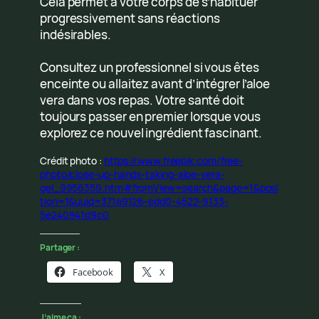
Cela permet à votre corps de s’habituer
progressivement sans réactions
indésirables.
Consultez un professionnel si vous êtes
enceinte ou allaitez avant d’intégrer l’aloe
vera dans vos repas. Votre santé doit
toujours passer en premier lorsque vous
explorez ce nouvel ingrédient fascinant.
Crédit photo :
https://www.freepik.com/free-
photo/close-up-hands-taking-aloe-vera-
gel_9956359.htm#fromView=search&page=1&posi
tion=1&uuid=371a9126-edd0-4522-9133-
5e240941d9c0
Partager :
Facebook
X
J’aime ça :