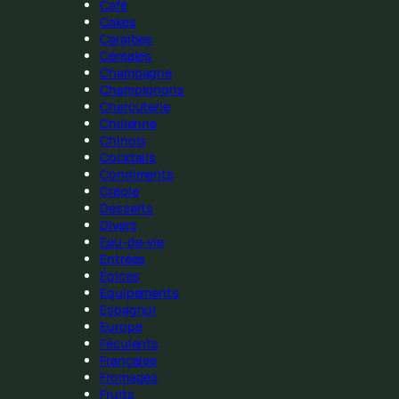
Café
Cakes
Caraïbes
Céréales
Champagne
Champignons
Charcuterie
Chilienne
Chinois
Cocktails
Condiments
Créole
Desserts
Divers
Eau-de-vie
Entrées
Épices
Équipements
Espagnol
Europe
Féculents
Française
Fromages
Fruits