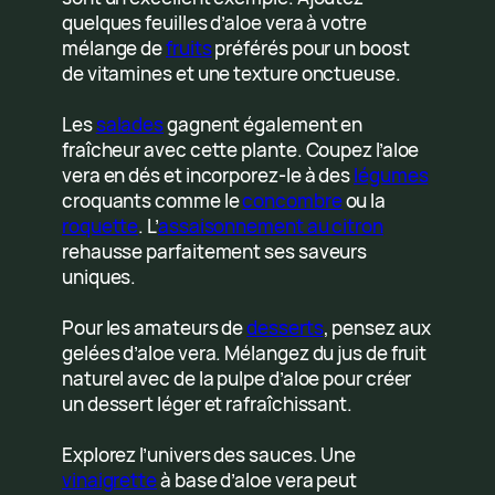
quelques feuilles d’aloe vera à votre
mélange de
fruits
préférés pour un boost
de vitamines et une texture onctueuse.
Les
salades
gagnent également en
fraîcheur avec cette plante. Coupez l’aloe
vera en dés et incorporez-le à des
légumes
croquants comme le
concombre
ou la
roquette
. L’
assaisonnement au citron
rehausse parfaitement ses saveurs
uniques.
Pour les amateurs de
desserts
, pensez aux
gelées d’aloe vera. Mélangez du jus de fruit
naturel avec de la pulpe d’aloe pour créer
un dessert léger et rafraîchissant.
Explorez l’univers des sauces. Une
vinaigrette
à base d’aloe vera peut