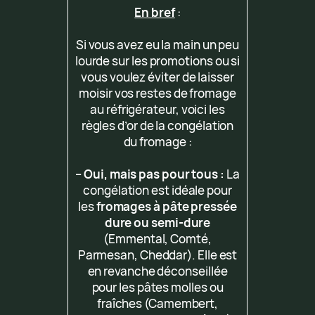
En bref
:
Si vous avez eu la main un peu
lourde sur les promotions ou si
vous voulez éviter de laisser
moisir vos restes de fromage
au réfrigérateur, voici les
règles d’or de la congélation
du fromage :
–
Oui, mais pas pour tous :
La
congélation est idéale pour
les
fromages à pâte pressée
dure ou semi-dure
(Emmental, Comté,
Parmesan, Cheddar). Elle est
en revanche déconseillée
pour les pâtes molles ou
fraîches (Camembert,