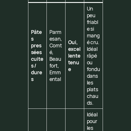
Un
peu
friabl
e si
Pâte
Parm
mang
s
esan,
Oui,
é cru.
pres
Comt
excel
Idéal
sées
é,
lente
râpé
cuite
Beau
tenu
ou
s /
fort,
e
fondu
dure
Emm
dans
s
ental
les
plats
chau
ds.
Idéal
pour
les