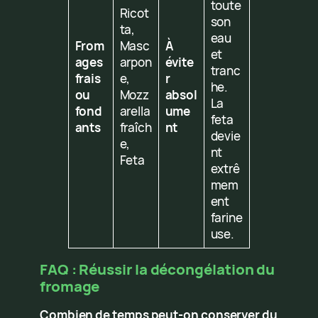
toute
Ricot
son
ta,
eau
From
Masc
À
et
ages
arpon
évite
tranc
frais
e,
r
he.
ou
Mozz
absol
La
fond
arella
ume
feta
ants
fraîch
nt
devie
e,
nt
Feta
extrê
mem
ent
farine
use.
FAQ : Réussir la décongélation du
fromage
Combien de temps peut-on conserver du