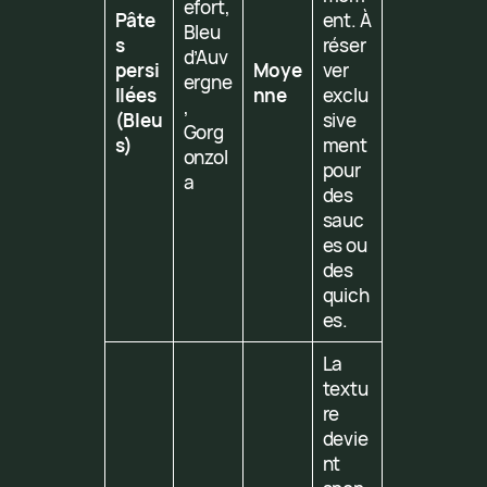
efort,
Pâte
ent. À
Bleu
s
réser
d’Auv
persi
Moye
ver
ergne
llées
nne
exclu
,
(Bleu
sive
Gorg
s)
ment
onzol
pour
a
des
sauc
es ou
des
quich
es.
La
textu
re
devie
nt