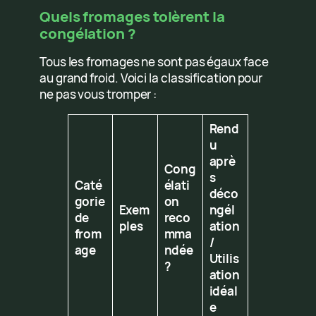
Quels fromages tolèrent la
congélation ?
Tous les fromages ne sont pas égaux face
au grand froid. Voici la classification pour
ne pas vous tromper :
Rend
u
aprè
Cong
s
Caté
élati
déco
gorie
on
Exem
ngél
de
reco
ples
ation
from
mma
/
age
ndée
Utilis
?
ation
idéal
e