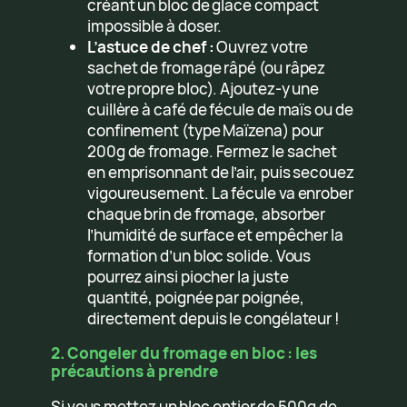
créant un bloc de glace compact
impossible à doser.
L’astuce de chef :
Ouvrez votre
sachet de fromage râpé (ou râpez
votre propre bloc). Ajoutez-y une
cuillère à café de fécule de maïs ou de
confinement (type Maïzena) pour
200g de fromage. Fermez le sachet
en emprisonnant de l’air, puis secouez
vigoureusement. La fécule va enrober
chaque brin de fromage, absorber
l’humidité de surface et empêcher la
formation d’un bloc solide. Vous
pourrez ainsi piocher la juste
quantité, poignée par poignée,
directement depuis le congélateur !
2. Congeler du fromage en bloc : les
précautions à prendre
Si vous mettez un bloc entier de 500g de