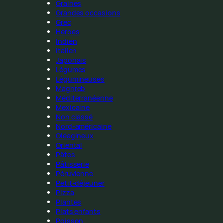
Graines
Grandes occasions
Grec
Herbes
Indien
Italien
Japonais
Légumes
Légumineuses
Maghreb
Méditerranéenne
Mexicaine
Non classé
Nord-américaine
Oléagineux
Oriental
Pâtes
Pâtisserie
Péruvienne
Petit-déjeuner
Pizza
Plantes
Plats enfants
Poisson