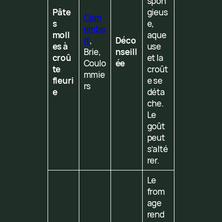
spon
Pâte
gieus
Cam
s
e,
embe
moll
aque
rt
,
Déco
es à
use
Brie,
nseill
croû
et la
Coulo
ée
te
croût
mmie
fleuri
e se
rs
e
déta
che.
Le
goût
peut
s’alté
rer.
Le
from
age
rend