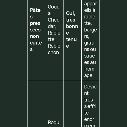
appar
Goud
Pâte
eils à
a,
Oui,
s
racle
Ched
très
pres
tte,
dar,
bonn
sées
burge
Racle
e
non
rs,
tte,
tenu
cuite
grati
Reblo
e
s
ns ou
chon
sauc
es au
from
age.
Devie
nt
très
s’effri
te
énor
Roqu
mém