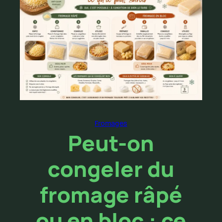
Fromages
Peut-on
congeler du
fromage râpé
ou en bloc : ce