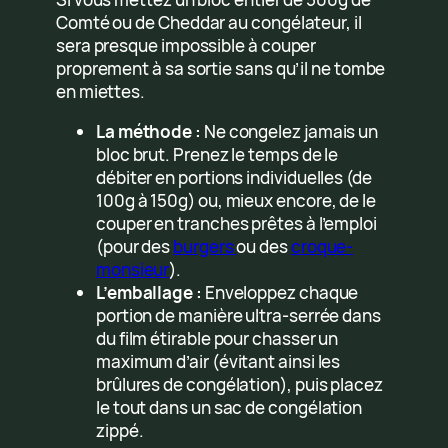
Comté ou de Cheddar au congélateur, il
sera presque impossible à couper
proprement à sa sortie sans qu’il ne tombe
en miettes.
La méthode :
Ne congelez jamais un
bloc brut. Prenez le temps de le
débiter en portions individuelles (de
100g à 150g) ou, mieux encore, de le
couper en tranches prêtes à l’emploi
(pour des
burgers
ou des
croque-
monsieur
).
L’emballage :
Enveloppez chaque
portion de manière ultra-serrée dans
du film étirable pour chasser un
maximum d’air (évitant ainsi les
brûlures de congélation), puis placez
le tout dans un sac de congélation
zippé.