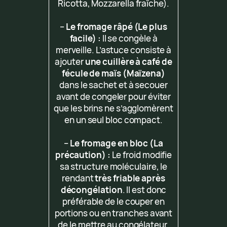
Ricotta, Mozzarella fraîche).
–
Le fromage râpé (Le plus
facile) :
Il se congèle à
merveille. L’astuce consiste à
ajouter
une cuillère à café de
fécule de maïs (Maïzena)
dans le sachet et à secouer
avant de congeler pour éviter
que les brins ne s’agglomèrent
en un seul bloc compact.
–
Le fromage en bloc (La
précaution) :
Le froid modifie
sa structure moléculaire, le
rendant
très friable après
décongélation
. Il est donc
préférable de le couper en
portions ou en tranches avant
de le mettre au congélateur,