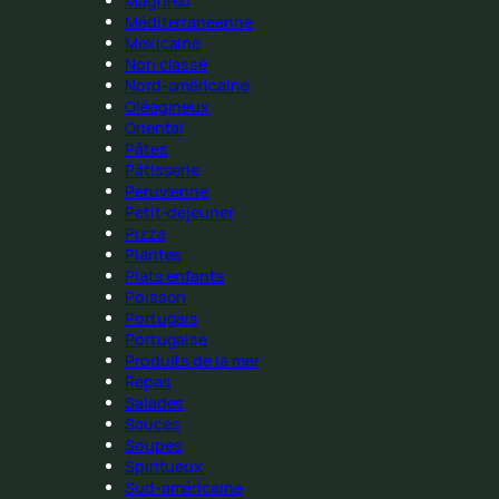
Maghreb
Méditerranéenne
Mexicaine
Non classé
Nord-américaine
Oléagineux
Oriental
Pâtes
Pâtisserie
Péruvienne
Petit-déjeuner
Pizza
Plantes
Plats enfants
Poisson
Portugais
Portugaise
Produits de la mer
Repas
Salades
Sauces
Soupes
Spiritueux
Sud-américaine