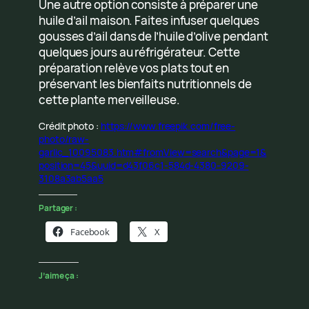
Une autre option consiste à préparer une
huile d’ail maison. Faites infuser quelques
gousses d’ail dans de l’huile d’olive pendant
quelques jours au réfrigérateur. Cette
préparation relève vos plats tout en
préservant les bienfaits nutritionnels de
cette plante merveilleuse.
Crédit photo :
https://www.freepik.com/free-
photo/raw-
garlic_10095083.htm#fromView=search&page=1&
position=45&uuid=d43f06c1-584d-4380-9209-
3108a3ab5aa5
Partager :
Facebook
X
J’aime ça :