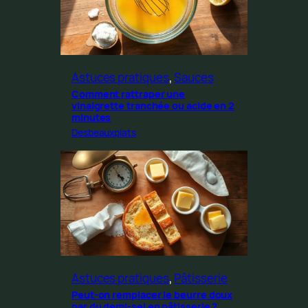
Astuces pratiques
, 
Sauces
Comment rattraper une
vinaigrette tranchée ou acide en 2
minutes
Desbeauxplats
Astuces pratiques
, 
Pâtisserie
Peut-on remplacer le beurre doux
par du demi-sel en pâtisserie ?