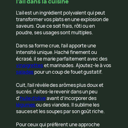
l’ail dans la cuisine
L’ail est un ingrédient polyvalent qui peut
transformer vos plats en une explosion de
saveurs. Que ce soit frais, rôti ou en
poudre, ses usages sont multiples.
Dans sa forme crue, l’ail apporte une
intensité unique. Haché finement ou
écrasé, il se marie parfaitement avec des
vinaigrettes
et marinades. Ajoutez-le à vos
salades
pour un coup de fouet gustatif.
Cuit, l’ail révèle des arômes plus doux et
sucrés. Faites-le revenir dans un peu
d’
huile d’olive
avant d’incorporer des
légumes
ou des viandes. Il sublime les
sauces et les soupes par son goût riche.
Pour ceux qui préfèrent une approche