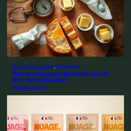
Astuces pratiques
, 
Pâtisserie
Peut-on remplacer le beurre doux par du
demi-sel en pâtisserie ?
Desbeauxplats