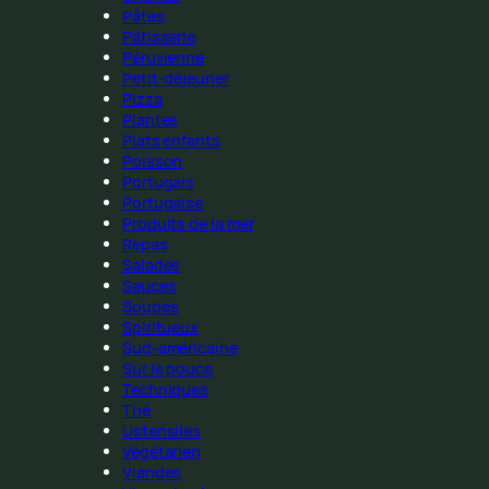
Pâtes
Pâtisserie
Péruvienne
Petit-déjeuner
Pizza
Plantes
Plats enfants
Poisson
Portugais
Portugaise
Produits de la mer
Repas
Salades
Sauces
Soupes
Spiritueux
Sud-américaine
Sur le pouce
Techniques
Thé
Ustensiles
Végétarien
Viandes