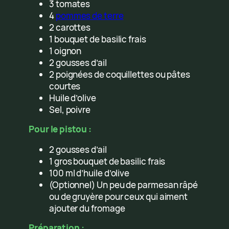
3 tomates
4
pommes de terre
2 carottes
1 bouquet de basilic frais
1 oignon
2 gousses d’ail
2 poignées de coquillettes ou pâtes
courtes
Huile d’olive
Sel, poivre
Pour le pistou :
2 gousses d’ail
1 gros bouquet de basilic frais
100 ml d’huile d’olive
(Optionnel) Un peu de parmesan râpé
ou de gruyère pour ceux qui aiment
ajouter du fromage
Préparation :