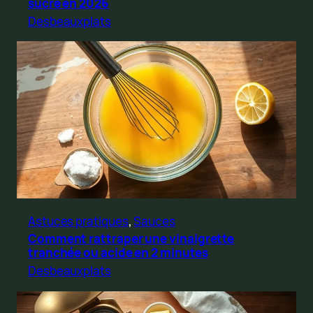
sucre en 2026
Desbeauxplats
Astuces pratiques
, 
Sauces
Comment rattraper une vinaigrette
tranchée ou acide en 2 minutes
Desbeauxplats