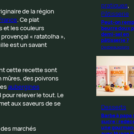
pratiques
, 
riginaire de la région
Pâtisserie
 France
. Ce plat
Peut-on remp
s et les couleurs
beurre doux p
demi-sel en
rovençal « ratatolha »,
pâtisserie ?
uille est un savant
Desbeauxplats
nt cette recette sont
n mûres, des poivrons
des
aubergines
 pour relever le tout. Le
rmet aux saveurs de se
Desserts
Barbe à papa
sucre : redéc
une gourman
 des marchés
avec Nuage 