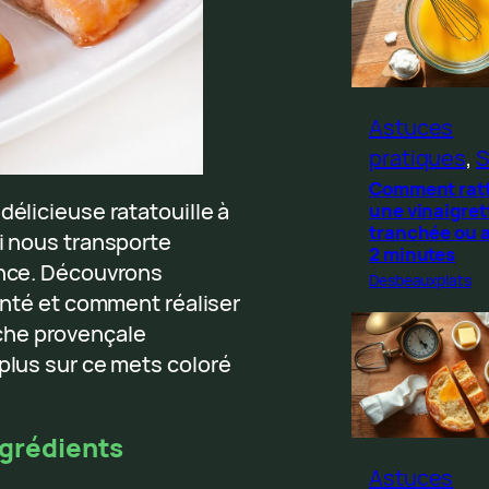
Astuces
pratiques
, 
S
Comment rat
délicieuse ratatouille à
une vinaigret
tranchée ou 
ui nous transporte
2 minutes
ance. Découvrons
Desbeauxplats
santé et comment réaliser
che provençale
 plus sur ce mets coloré
ingrédients
Astuces