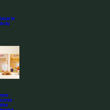
lacer le
ar du
 sans
ouvrez
dise
Resnack