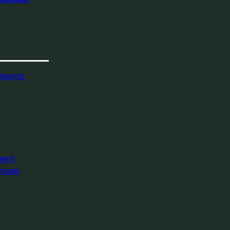
ments
ment
iques