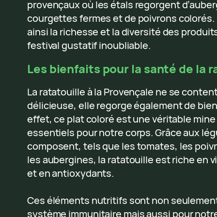
provençaux où les étals regorgent d’auberg
courgettes fermes et de poivrons colorés. 
ainsi la richesse et la diversité des produit
festival gustatif inoubliable.
Les bienfaits pour la santé de la r
La ratatouille à la Provençale ne se conte
délicieuse, elle regorge également de bienf
effet, ce plat coloré est une véritable min
essentiels pour notre corps. Grâce aux lég
composent, tels que les tomates, les poivr
les aubergines, la ratatouille est riche en v
et en antioxydants.
Ces éléments nutritifs sont non seulemen
système immunitaire mais aussi pour notre