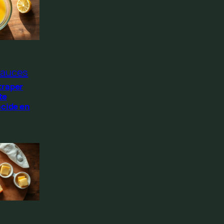
auces
traper
te
acide en