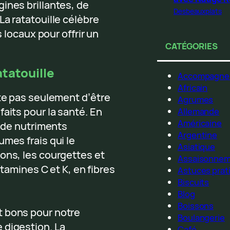
ines brillantes, de
Desbeauxplats
La ratatouille célèbre
s locaux pour offrir un
CATÉGORIES
atatouille
Accompagne
Africain
nte pas seulement d’être
Agrumes
aits pour la santé. En
Allemande
Américaine
e de nutriments
Argentine
umes frais qui le
Asiatique
ons, les courgettes et
Assaisonne
itamines C et K, en fibres
Astuces prat
Biscuits
Blog
Boissons
t bons pour notre
Boulangerie
 digestion. La
Café