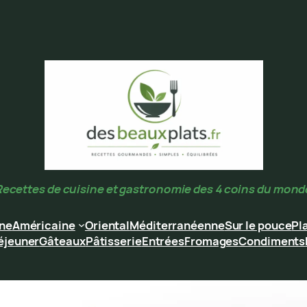
Recettes de cuisine et gastronomie des 4 coins du mond
ine
Américaine
Oriental
Méditerranéenne
Sur le pouce
Pl
éjeuner
Gâteaux
Pâtisserie
Entrées
Fromages
Condiments