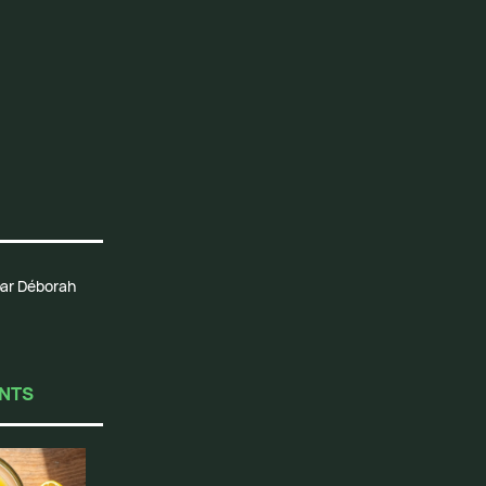
 par Déborah
ENTS