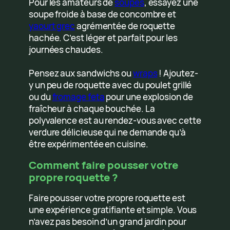
Pour les amateurs de
soupes
, essayez une
soupe froide à base de concombre et
yaourt grec
agrémentée de roquette
hachée. C’est léger et parfait pour les
journées chaudes.
Pensez aux sandwichs ou
wraps
! Ajoutez-
y un peu de roquette avec du poulet grillé
ou du
fromage feta
pour une explosion de
fraîcheur à chaque bouchée. La
polyvalence est au rendez-vous avec cette
verdure délicieuse qui ne demande qu’à
être expérimentée en cuisine.
Comment faire pousser votre
propre roquette ?
Faire pousser votre propre roquette est
une expérience gratifiante et simple. Vous
n’avez pas besoin d’un grand jardin pour