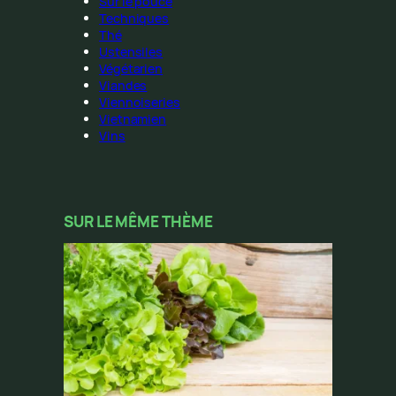
Sur le pouce
Techniques
Thé
Ustensiles
Végétarien
Viandes
Viennoiseries
Vietnamien
Vins
SUR LE MÊME THÈME