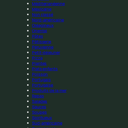
Méditerranéenne
Mexicaine
Non classé
Nord-américaine
Oléagineux
Oriental
Pâtes
Pâtisserie
Péruvienne
Petit-déjeuner
Pizza
Plantes
Plats enfants
Poisson
Portugais
Portugaise
Produits de la mer
Repas
Salades
Sauces
Soupes
Spiritueux
Sud-américaine