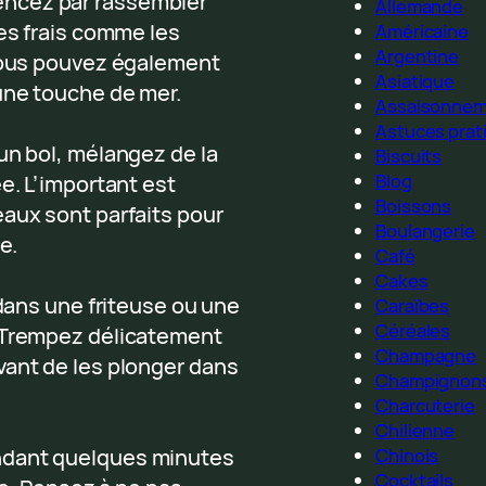
encez par rassembler
Allemande
mes frais comme les
Américaine
Argentine
 Vous pouvez également
Asiatique
une touche de mer.
Assaisonne
Astuces prat
un bol, mélangez de la
Biscuits
Blog
e. L’important est
Boissons
eaux sont parfaits pour
Boulangerie
e.
Café
Cakes
 dans une friteuse ou une
Caraïbes
Céréales
. Trempez délicatement
Champagne
vant de les plonger dans
Champignon
Charcuterie
Chilienne
Chinois
ndant quelques minutes
Cocktails