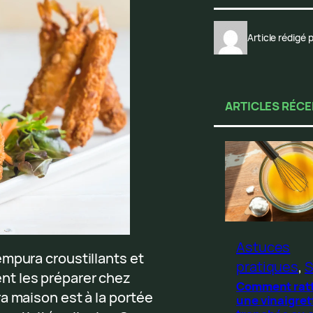
Article rédigé
ARTICLES RÉC
Astuces
empura croustillants et
pratiques
, 
S
nt les préparer chez
Comment rat
a maison est à la portée
une vinaigret