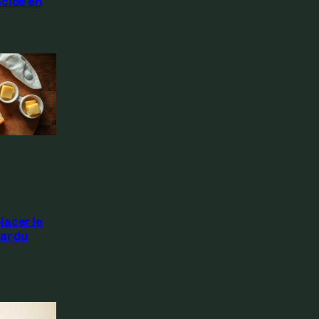
acide en
lacer le
ar du