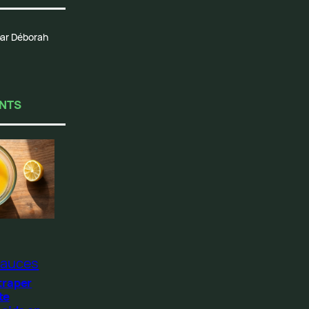
 par Déborah
ENTS
auces
traper
te