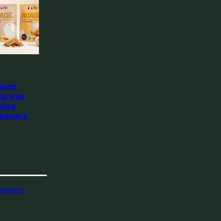
 sans
ouvrez
dise
Resnack
ments