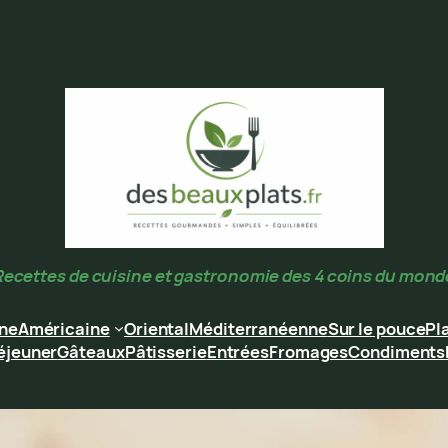
Recettes de cuisine et gastronomie des 4 coins du mond
ine
Américaine
Oriental
Méditerranéenne
Sur le pouce
Pl
éjeuner
Gâteaux
Pâtisserie
Entrées
Fromages
Condiments