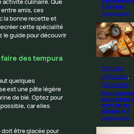
tranchée ou 
 activité culinaire. Que
2 minutes
r entre amis, ces
Desbeauxplats
ec la bonne recette et
ecréer cette spécialité
z le guide pour découvrir
 faire des tempura
Astuces
pratiques
, 
faut quelques
Pâtisserie
se est une pâte légère
Peut-on remp
arine de blé. Optez pour
beurre doux p
demi-sel en
possible, car elles
pâtisserie ?
Desbeauxplats
e doit être glacée pour