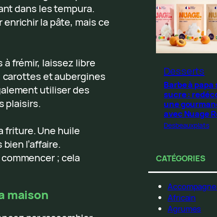
tant dans les tempura.
enrichir la pâte, mais ce
à frémir, laissez libre
Desserts
, carottes et aubergines
Barbe à papa
alement utiliser des
sucre : redéc
 plaisirs.
une gourman
avec Nuage 
Desbeauxplats
a friture. Une huile
bien l’affaire.
 commencer ; cela
CATÉGORIES
Accompagne
a maison
Africain
Agrumes