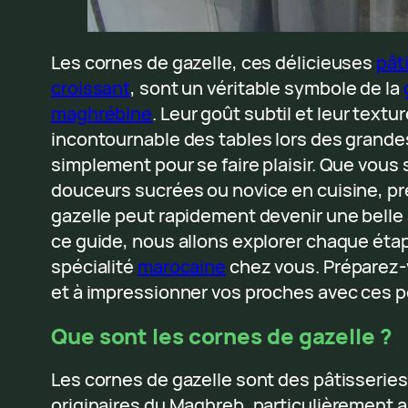
Les cornes de gazelle, ces délicieuses
pât
croissant
, sont un véritable symbole de la
maghrébine
. Leur goût subtil et leur text
incontournable des tables lors des grande
simplement pour se faire plaisir. Que vou
douceurs sucrées ou novice en cuisine, pr
gazelle peut rapidement devenir une belle 
ce guide, nous allons explorer chaque étap
spécialité
marocaine
chez vous. Préparez-v
et à impressionner vos proches avec ces pe
Que sont les cornes de gazelle ?
Les cornes de gazelle sont des pâtisseries
originaires du Maghreb, particulièrement 