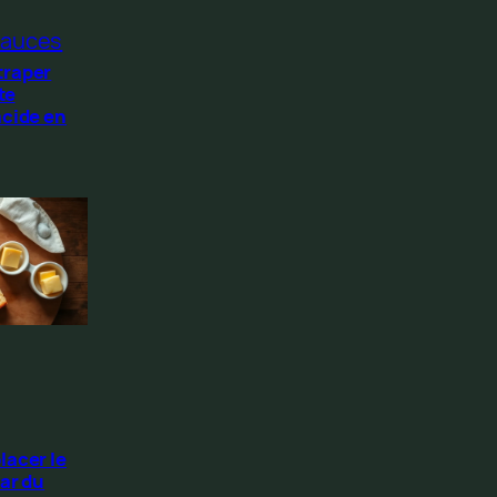
auces
traper
te
acide en
lacer le
ar du