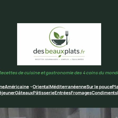
Recettes de cuisine et gastronomie des 4 coins du mond
ine
Américaine
Oriental
Méditerranéenne
Sur le pouce
Pl
éjeuner
Gâteaux
Pâtisserie
Entrées
Fromages
Condiments