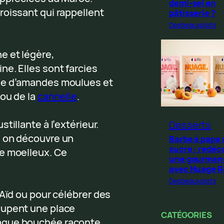
demi-sel en
roissant qui rappellent
pâtisserie ?
Desbeauxplats
e et légère,
e. Elles sont farcies
ase d’amandes moulues et
 ou de la
cannelle
.
tillante à l’extérieur.
Desserts
, on découvre un
Barbe à papa
sucre : redéc
e moelleux. Ce
une gourman
avec Nuage 
Desbeauxplats
’Aïd ou pour célébrer des
cupent une place
CATÉGORIES
haque bouchée raconte