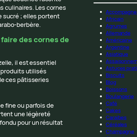
ns culinaires. Les cornes
Accompagne
 sucré ; elles portent
Africain
arabo-berbère.
Agrumes
Allemande
 faire des cornes de
Américaine
Argentine
Asiatique
Assaisonne
lle, il est essentiel
Astuces prat
 produits utilisés
Biscuits
de ces pâtisseries
Blog
Boissons
Boulangerie
Café
 fine ou parfois de
Cakes
rtent une légèreté
Caraïbes
fondu pour un résultat
Céréales
Champagne