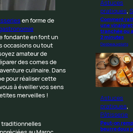
Astuces
pratiques
, 
S
Comment rat
isseries
en forme de
une vinaigret
gastronomie
tranchée ou 
ure fondante en font un
2 minutes
Desbeauxplats
s occasions ou tout
s soyez amateur de
éparer des cornes de
aventure culinaire. Dans
e pour réaliser cette
ous à éveiller vos sens
tites merveilles !
Astuces
pratiques
, 
Pâtisserie
Peut-on remp
 traditionnelles
beurre doux p
appréciées au Maroc.