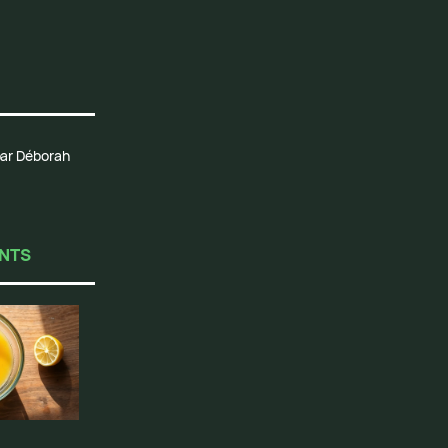
 par Déborah
ENTS