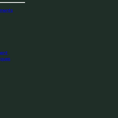
ments
ment
iques