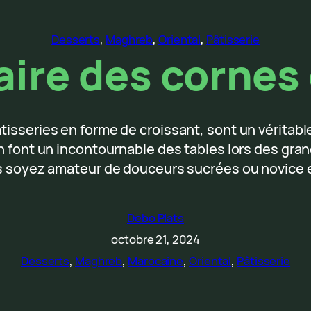
Desserts
, 
Maghreb
, 
Oriental
, 
Pâtisserie
re des cornes 
âtisseries en forme de croissant, sont un vérita
 en font un incontournable des tables lors des gr
ous soyez amateur de douceurs sucrées ou novice 
Debo Plats
octobre 21, 2024
Desserts
, 
Maghreb
, 
Marocaine
, 
Oriental
, 
Pâtisserie