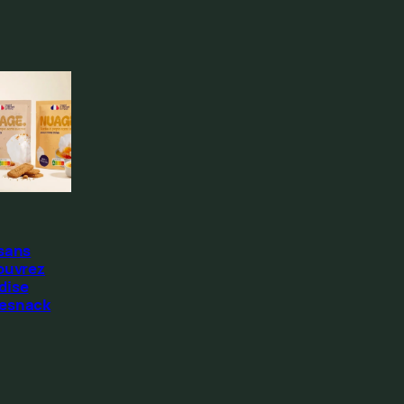
 sans
ouvrez
dise
Resnack