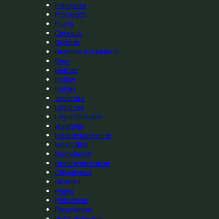
Française
Fromages
Fruits
Gateaux
Graines
Grandes occasions
Grec
Herbes
Indien
Italien
Japonais
Légumes
Légumineuses
Maghreb
Méditerranéenne
Mexicaine
Non classé
Nord-américaine
Oléagineux
Oriental
Pâtes
Pâtisserie
Péruvienne
Petit-déjeuner