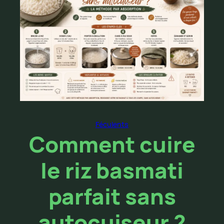
Féculents
Comment cuire
le riz basmati
parfait sans
autocuiseur ?