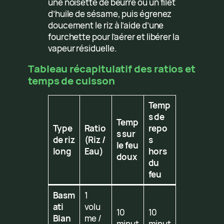
une noisette de beurre ou un filet
d’huile de sésame, puis égrenez
doucement le riz à l’aide d’une
fourchette pour l’aérer et libérer la
vapeur résiduelle.
Tableau récapitulatif des ratios et
temps de cuisson
Temp
s de
Temp
Type
Ratio
repo
s sur
de riz
(Riz /
s
le feu
long
Eau)
hors
doux
du
feu
Basm
1
ati
volu
10
10
Blan
me /
minut
minut