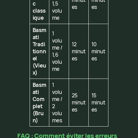
c
1,5
es
es
class
volu
ique
me
Basm
1
ati
volu
Tradi
12
10
me /
tionn
minut
minut
1,6
el
es
es
volu
(Vieu
me
x)
Basm
1
ati
volu
25
15
Com
me /
minut
minut
plet
2
es
es
(Bru
volu
n)
mes
FAQ : Comment éviter les erreurs