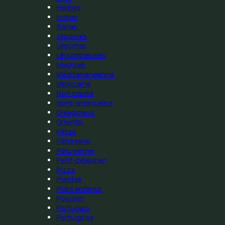
Herbes
Indien
Italien
Japonais
Légumes
Légumineuses
Maghreb
Méditerranéenne
Mexicaine
Non classé
Nord-américaine
Oléagineux
Oriental
Pâtes
Pâtisserie
Péruvienne
Petit-déjeuner
Pizza
Plantes
Plats enfants
Poisson
Portugais
Portugaise