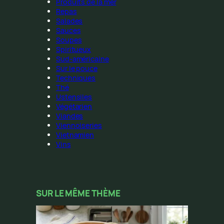
Produits de la mer
Repas
Salades
Sauces
Soupes
Spiritueux
Sud-américaine
Sur le pouce
Techniques
Thé
Ustensiles
Végétarien
Viandes
Viennoiseries
Vietnamien
Vins
SUR LE MÊME THÈME