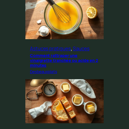
Astuces pratiques
, 
Sauces
Comment rattraper une
vinaigrette tranchée ou acide en 2
minutes
Desbeauxplats