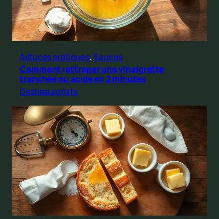
Astuces pratiques
, 
Sauces
Comment rattraper une vinaigrette
tranchée ou acide en 2 minutes
Desbeauxplats