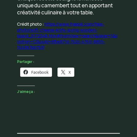
unique du camembert tout en apportant
créativité culinaire à votre table.
Crédit photo :
https://www.freepik.com/free-
photo/soft-cheese-knife-laying-wooden-
board_9172348.htm#fromView=search&page=1&p
osition=12&uuid=8fbe871d-7b2c-4760-8855-
104367bb753f
Partager :
Facebook
X
J’aime ça :