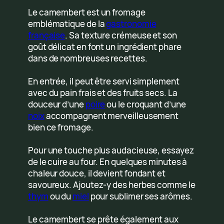
Le camembert est un fromage
emblématique de la
gastronomie
française
. Sa texture crémeuse et son
goût délicat en font un ingrédient phare
dans de nombreuses recettes.
En entrée, il peut être servi simplement
avec du pain frais et des fruits secs. La
douceur d’une
poire
ou le croquant d’une
noix
accompagnent merveilleusement
bien ce fromage.
Pour une touche plus audacieuse, essayez
de le cuire au four. En quelques minutes à
chaleur douce, il devient fondant et
savoureux. Ajoutez-y des herbes comme le
thym
ou du
miel
pour sublimer ses arômes.
Le camembert se prête également aux