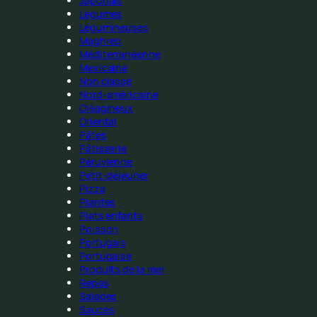
Japonais
Légumes
Légumineuses
Maghreb
Méditerranéenne
Mexicaine
Non classé
Nord-américaine
Oléagineux
Oriental
Pâtes
Pâtisserie
Péruvienne
Petit-déjeuner
Pizza
Plantes
Plats enfants
Poisson
Portugais
Portugaise
Produits de la mer
Repas
Salades
Sauces