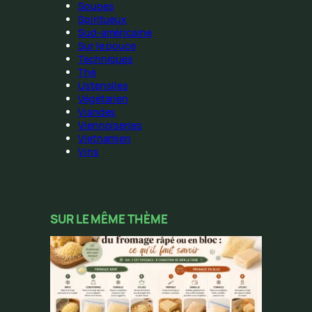
Soupes
Spiritueux
Sud-américaine
Sur le pouce
Techniques
Thé
Ustensiles
Végétarien
Viandes
Viennoiseries
Vietnamien
Vins
SUR LE MÊME THÈME