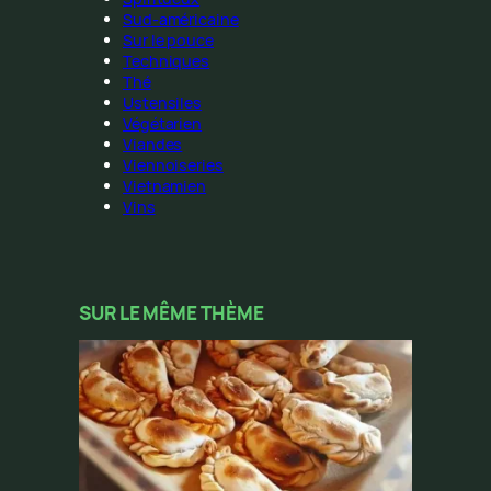
Sud-américaine
Sur le pouce
Techniques
Thé
Ustensiles
Végétarien
Viandes
Viennoiseries
Vietnamien
Vins
SUR LE MÊME THÈME