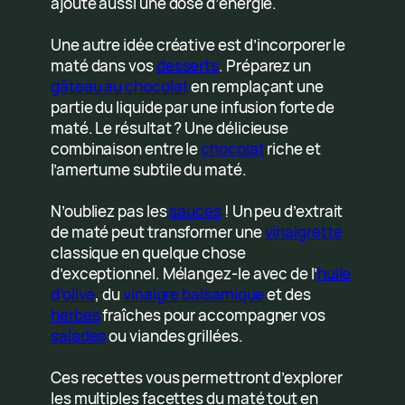
ajoute aussi une dose d’énergie.
Une autre idée créative est d’incorporer le
maté dans vos
desserts
. Préparez un
gâteau au chocolat
en remplaçant une
partie du liquide par une infusion forte de
maté. Le résultat ? Une délicieuse
combinaison entre le
chocolat
riche et
l’amertume subtile du maté.
N’oubliez pas les
sauces
! Un peu d’extrait
de maté peut transformer une
vinaigrette
classique en quelque chose
d’exceptionnel. Mélangez-le avec de l’
huile
d’olive
, du
vinaigre balsamique
et des
herbes
fraîches pour accompagner vos
salades
ou viandes grillées.
Ces recettes vous permettront d’explorer
les multiples facettes du maté tout en