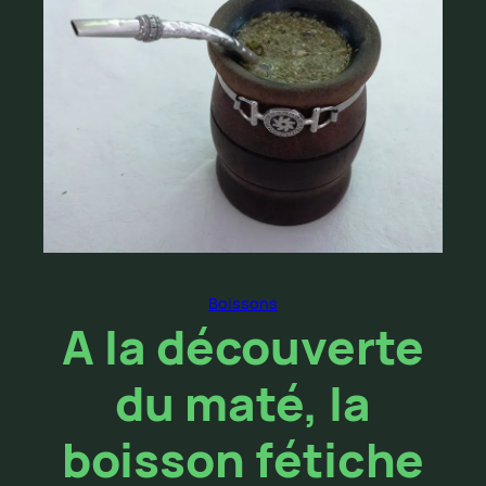
Boissons
A la découverte
du maté, la
boisson fétiche