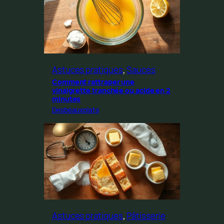
Astuces pratiques
, 
Sauces
Comment rattraper une
vinaigrette tranchée ou acide en 2
minutes
Desbeauxplats
Astuces pratiques
, 
Pâtisserie