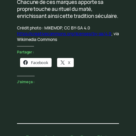
Chacune de ces marques apporte sa
propre touche au rituel du maté,
enrichissant ainsi cette tradition séculaire.
Crédit photo : MIKEMDP, CC BY-SA 4.0
https://creativecommons.org/licenses/by-sa/4.0
, via
Wikimedia Commons
Partager :
Facebook
X
J’aime ça :