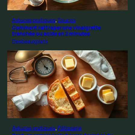
Astuces pratiques
, 
Sauces
Comment rattraper une vinaigrette
tranchée ou acide en 2 minutes
Desbeauxplats
Astuces pratiques
, 
Pâtisserie