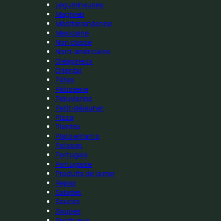
Légumineuses
Maghreb
Méditerranéenne
Mexicaine
Non classé
Nord-américaine
Oléagineux
Oriental
Pâtes
Pâtisserie
Péruvienne
Petit-déjeuner
Pizza
Plantes
Plats enfants
Poisson
Portugais
Portugaise
Produits de la mer
Repas
Salades
Sauces
Soupes
Spiritueux