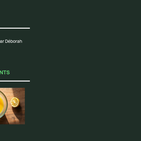
 par Déborah
ENTS