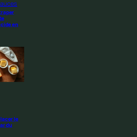
auces
traper
te
acide en
lacer le
ar du