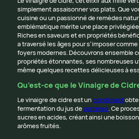
Le vinaigre de cidre, cet élixir aux mille ver
simplement assaisonner vos plats. Que v
cuisine ou un passionné de remèdes nature
emblématique mérite une place privilégiée
Riches en saveurs et en propriétés bénéfiq
a traversé les âges pour s’imposer comme
foyers modernes. Découvrons ensemble ce 
propriétés étonnantes, ses nombreuses uti
même quelques recettes délicieuses à ess
Qu’est-ce que le Vinaigre de Cidr
Le vinaigre de cidre est un
condiment
obten
fermentation du jus de
pommes
. Ce proce
sucres en acides, créant ainsi une boisso
arômes fruités.