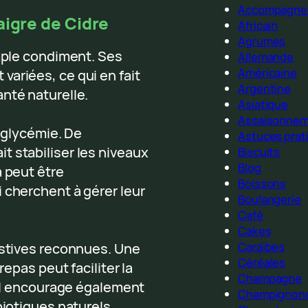
Accompagne
aigre de Cidre
Africain
Agrumes
imple condiment. Ses
Allemande
Américaine
ariées, ce qui en fait
Argentine
nté naturelle.
Asiatique
Assaisonne
a glycémie. De
Astuces prat
t stabiliser les niveaux
Biscuits
Blog
a peut être
Boissons
 cherchent à gérer leur
Boulangerie
Café
Cakes
Caraïbes
estives reconnues. Une
Céréales
repas peut faciliter la
Champagne
. Il encourage également
Champignon
biotiques naturels.