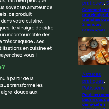
tus, fait bien plus que
pratiques
, 
S
ous soyez un amateur de
Comment rat
ls, ce produit
une vinaigret
tranchée ou 
 dans votre cuisine.
2 minutes
ues, le vinaigre de cidre
Desbeauxplats
 un incontournable des
trésor liquide : ses
lisations en cuisine et
ayer chez vous !
e?
Astuces
u à partir de la
pratiques
, 
ssus transforme les
Pâtisserie
n aigre-douce aux
Peut-on remp
beurre doux p
demi-sel en