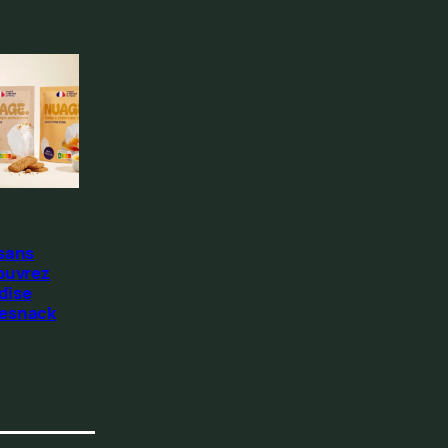
 sans
ouvrez
dise
Resnack