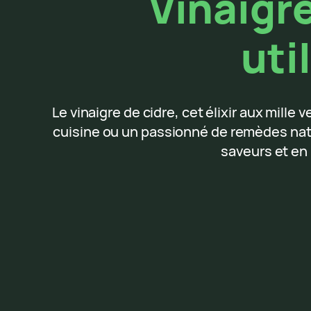
Vinaigre
uti
Le vinaigre de cidre, cet élixir aux mill
cuisine ou un passionné de remèdes natu
saveurs et en 