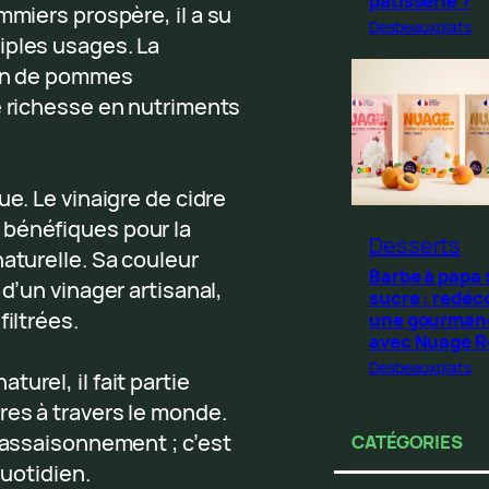
pâtisserie ?
mmiers prospère, il a su
Desbeauxplats
iples usages. La
tion de pommes
e richesse en nutriments
ue. Le vinaigre de cidre
 bénéfiques pour la
Desserts
aturelle. Sa couleur
Barbe à papa
d’un vinager artisanal,
sucre : redéc
filtrées.
une gourman
avec Nuage 
Desbeauxplats
urel, il fait partie
res à travers le monde.
e assaisonnement ; c’est
CATÉGORIES
quotidien.