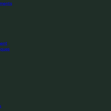
ments
ment
iques
s