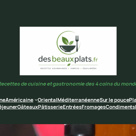
Recettes de cuisine et gastronomie des 4 coins du mond
ine
Américaine
Oriental
Méditerranéenne
Sur le pouce
Pl
éjeuner
Gâteaux
Pâtisserie
Entrées
Fromages
Condiments