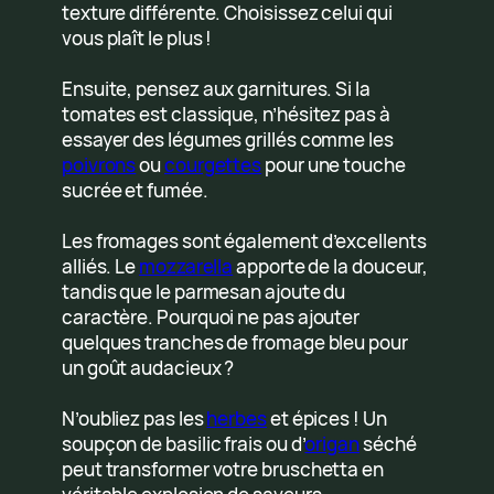
texture différente. Choisissez celui qui
vous plaît le plus !
Ensuite, pensez aux garnitures. Si la
tomates est classique, n’hésitez pas à
essayer des légumes grillés comme les
poivrons
ou
courgettes
pour une touche
sucrée et fumée.
Les fromages sont également d’excellents
alliés. Le
mozzarella
apporte de la douceur,
tandis que le parmesan ajoute du
caractère. Pourquoi ne pas ajouter
quelques tranches de fromage bleu pour
un goût audacieux ?
N’oubliez pas les
herbes
et épices ! Un
soupçon de basilic frais ou d’
origan
séché
peut transformer votre bruschetta en