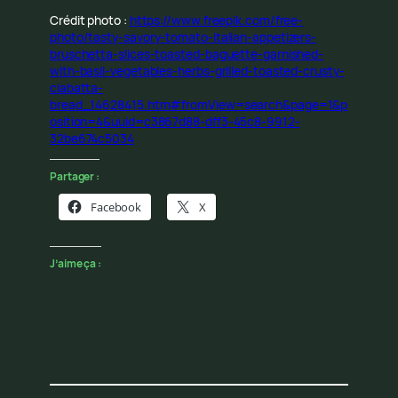
Crédit photo :
https://www.freepik.com/free-
photo/tasty-savory-tomato-italian-appetizers-
bruschetta-slices-toasted-baguette-garnished-
with-basil-vegetables-herbs-grilled-toasted-crusty-
ciabatta-
bread_14628415.htm#fromView=search&page=1&p
osition=4&uuid=c3867d88-dff3-45c8-9912-
32be674c5034
Partager :
Facebook
X
J’aime ça :