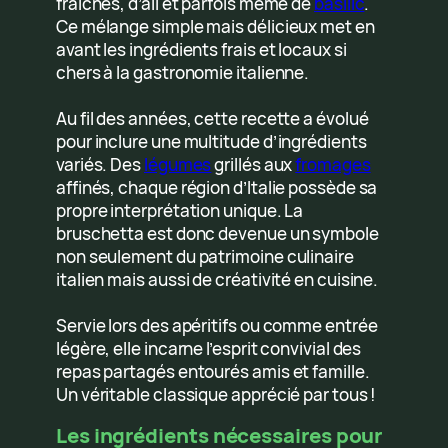
fraîches, d’ail et parfois même de
basilic
.
Ce mélange simple mais délicieux met en
avant les ingrédients frais et locaux si
chers à la gastronomie italienne.
Au fil des années, cette recette a évolué
pour inclure une multitude d’ingrédients
variés. Des
légumes
grillés aux
fromages
affinés, chaque région d’Italie possède sa
propre interprétation unique. La
bruschetta est donc devenue un symbole
non seulement du patrimoine culinaire
italien mais aussi de créativité en cuisine.
Servie lors des apéritifs ou comme entrée
légère, elle incarne l’esprit convivial des
repas partagés entourés amis et famille.
Un véritable classique apprécié par tous !
Les ingrédients nécessaires pour