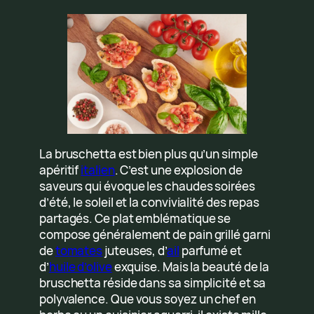
La bruschetta est bien plus qu’un simple
apéritif
italien
. C’est une explosion de
saveurs qui évoque les chaudes soirées
d’été, le soleil et la convivialité des repas
partagés. Ce plat emblématique se
compose généralement de pain grillé garni
de
tomates
juteuses, d’
ail
parfumé et
d’
huile d’olive
exquise. Mais la beauté de la
bruschetta réside dans sa simplicité et sa
polyvalence. Que vous soyez un chef en