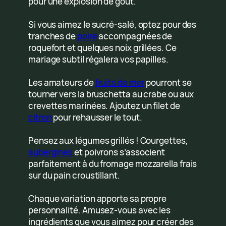
pour une explosion de goût.
Si vous aimez le sucré-salé, optez pour des
tranches de
poire
accompagnées de
roquefort et quelques noix grillées. Ce
mariage subtil régalera vos papilles.
Les amateurs de
fruits de mer
pourront se
tourner vers la bruschetta au crabe ou aux
crevettes marinées. Ajoutez un filet de
citron
pour rehausser le tout.
Pensez aux légumes grillés ! Courgettes,
aubergines
et poivrons s’associent
parfaitement à du fromage mozzarella frais
sur du pain croustillant.
Chaque variation apporte sa propre
personnalité. Amusez-vous avec les
ingrédients que vous aimez pour créer des