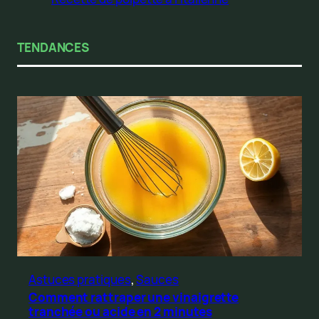
TENDANCES
Astuces pratiques
, 
Sauces
Comment rattraper une vinaigrette
tranchée ou acide en 2 minutes