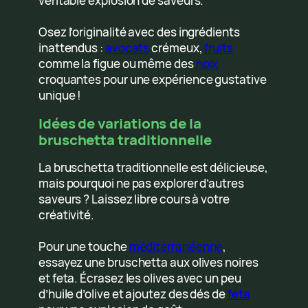
véritable explosion de saveurs.
Osez l’originalité avec des ingrédients
inattendus :
avocats
crémeux,
fruits
comme la figue ou même des
noix
croquantes pour une expérience gustative
unique !
Idées de variations de la
bruschetta traditionnelle
La bruschetta traditionnelle est délicieuse,
mais pourquoi ne pas explorer d’autres
saveurs ? Laissez libre cours à votre
créativité.
Pour une touche
méditerranéenne
,
essayez une bruschetta aux olives noires
et feta. Écrasez les olives avec un peu
d’huile d’olive et ajoutez des dés de
feta