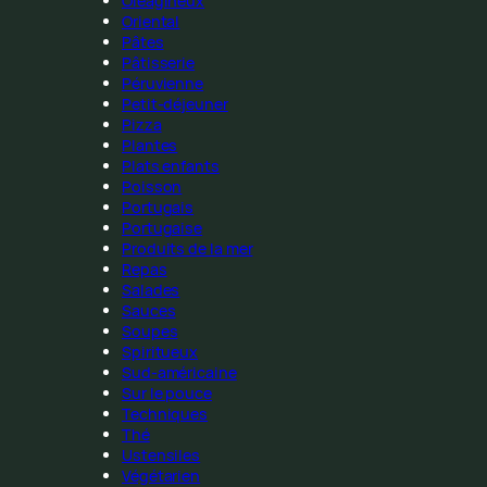
Oléagineux
Oriental
Pâtes
Pâtisserie
Péruvienne
Petit-déjeuner
Pizza
Plantes
Plats enfants
Poisson
Portugais
Portugaise
Produits de la mer
Repas
Salades
Sauces
Soupes
Spiritueux
Sud-américaine
Sur le pouce
Techniques
Thé
Ustensiles
Végétarien