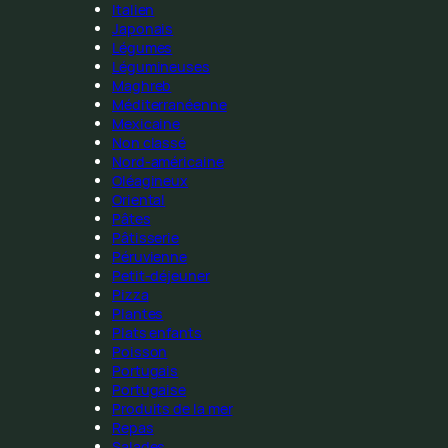
Italien
Japonais
Légumes
Légumineuses
Maghreb
Méditerranéenne
Mexicaine
Non classé
Nord-américaine
Oléagineux
Oriental
Pâtes
Pâtisserie
Péruvienne
Petit-déjeuner
Pizza
Plantes
Plats enfants
Poisson
Portugais
Portugaise
Produits de la mer
Repas
Salades