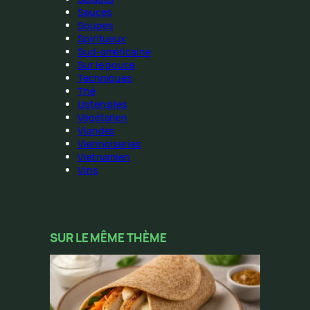
Sauces
Soupes
Spiritueux
Sud-américaine
Sur le pouce
Techniques
Thé
Ustensiles
Végétarien
Viandes
Viennoiseries
Vietnamien
Vins
SUR LE MÊME THÈME