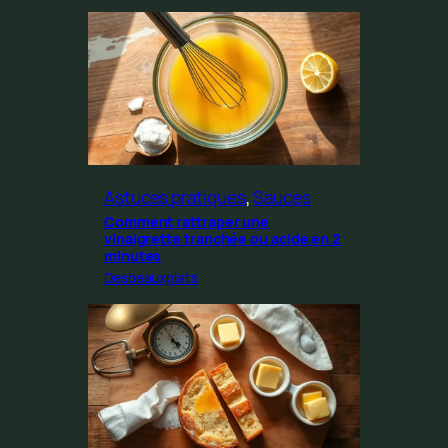
Astuces pratiques
, 
Sauces
Comment rattraper une
vinaigrette tranchée ou acide en 2
minutes
Desbeauxplats