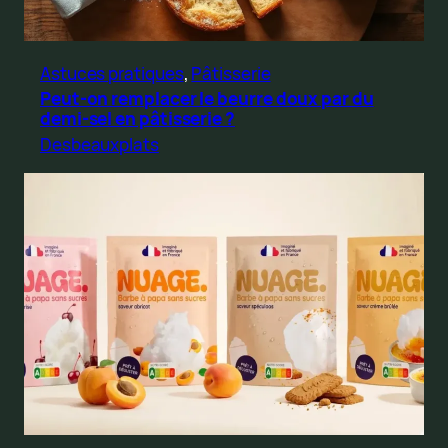
Astuces pratiques
, 
Pâtisserie
Peut-on remplacer le beurre doux par du
demi-sel en pâtisserie ?
Desbeauxplats