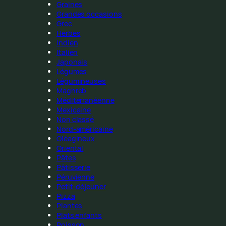
Graines
Grandes occasions
Grec
Herbes
Indien
Italien
Japonais
Légumes
Légumineuses
Maghreb
Méditerranéenne
Mexicaine
Non classé
Nord-américaine
Oléagineux
Oriental
Pâtes
Pâtisserie
Péruvienne
Petit-déjeuner
Pizza
Plantes
Plats enfants
Poisson