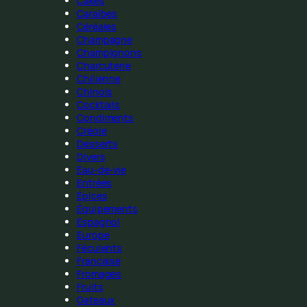
Cakes
Caraïbes
Céréales
Champagne
Champignons
Charcuterie
Chilienne
Chinois
Cocktails
Condiments
Créole
Desserts
Divers
Eau-de-vie
Entrées
Épices
Équipements
Espagnol
Europe
Féculents
Française
Fromages
Fruits
Gateaux