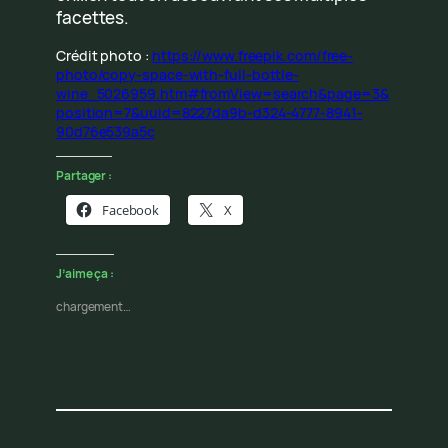
facettes.
Crédit photo :
https://www.freepik.com/free-
photo/copy-space-with-full-bottle-
wine_5026959.htm#fromView=search&page=3&
position=7&uuid=8227da9b-d324-4777-8941-
90d76e539a5c
Partager :
Facebook
X
J’aime ça :
chargement…