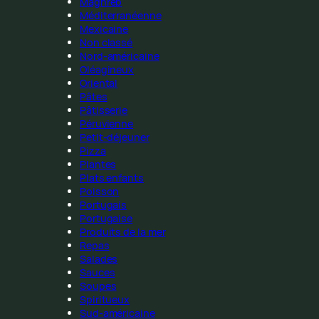
Maghreb
Méditerranéenne
Mexicaine
Non classé
Nord-américaine
Oléagineux
Oriental
Pâtes
Pâtisserie
Péruvienne
Petit-déjeuner
Pizza
Plantes
Plats enfants
Poisson
Portugais
Portugaise
Produits de la mer
Repas
Salades
Sauces
Soupes
Spiritueux
Sud-américaine