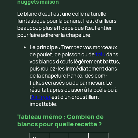
nuggets maison
Le blanc d’œuf est une colle naturelle
fantastique pour la panure. Il est d’ailleurs
beaucoup plus efficace que l’œuf entier
pour faire adhérer la chapelure.
Le principe :
Trempez vos morceaux
de poulet, de poisson ou de
tofu
dans
vos blancs d’œufs légèrement battus,
puis roulez-les immédiatement dans
de la chapelure Panko, des corn-
flakes écrasés ou du parmesan. Le
résultat après cuisson à la poêle ou à
l’
Air Fryer
est d’un croustillant
imbattable.
Tableau mémo : Combien de
blancs pour quelle recette ?