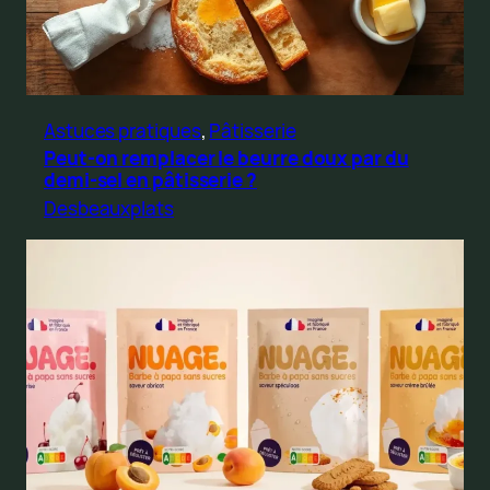
Astuces pratiques
, 
Pâtisserie
Peut-on remplacer le beurre doux par du
demi-sel en pâtisserie ?
Desbeauxplats