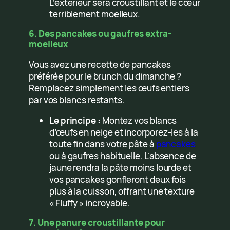
L’extérieur sera croustillant et le cœur
terriblement moelleux.
6. Des pancakes ou gaufres extra-
moelleux
Vous avez une recette de pancakes
préférée pour le brunch du dimanche ?
Remplacez simplement les œufs entiers
par vos blancs restants.
Le principe :
Montez vos blancs
d’œufs en neige et incorporez-les à la
toute fin dans votre pâte à
pancakes
ou à gaufres habituelle. L’absence de
jaune rendra la pâte moins lourde et
vos pancakes gonfleront deux fois
plus à la cuisson, offrant une texture
« Fluffy » incroyable.
7. Une panure croustillante pour