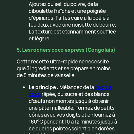
Ajoutez du sel, du poivre, de la
ciboulette fraîche et une poignée
d’épinards. Faites cuire à la poêle à
feu doux avec une noisette de beurre.
La texture est étonnamment soufflée
et légère.
5. Les rochers coco express (Congolais)
Cette recette ultra-rapide ne nécessite
que 3 ingrédients et se prépare en moins
de 5 minutes de vaisselle.
Le principe :
Mélangez de la
noix de
coco
râpée, du sucre et des blancs
d’œufs non montés jusqu’à obtenir
une pâte malléable. Formez de petits
cônes avec vos doigts et enfournez à
180°C pendant 10 à 12 minutes jusqu’à
ce que les pointes soient bien dorées.