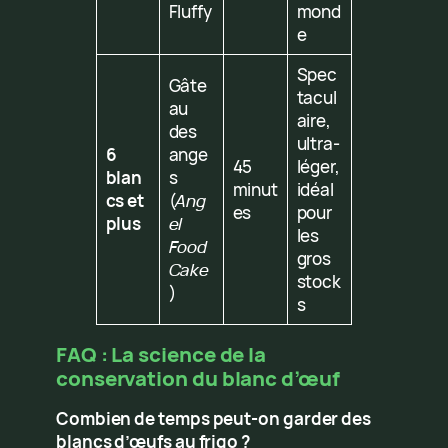
Fluffy
mond
e
Spec
Gâte
tacul
au
aire,
des
ultra-
6
ange
45
léger,
blan
s
minut
idéal
cs et
(
Ang
es
pour
plus
el
les
Food
gros
Cake
stock
)
s
FAQ : La science de la
conservation du blanc d’œuf
Combien de temps peut-on garder des
blancs d’œufs au frigo ?