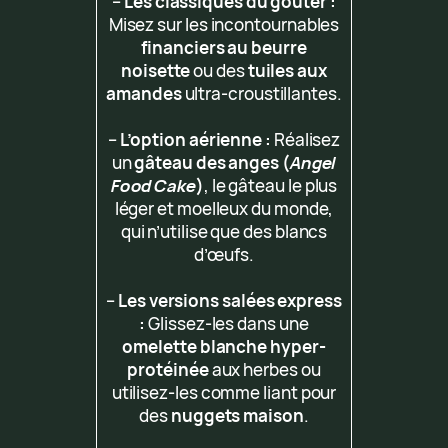
–
Les classiques du goûter :
Misez sur les incontournables
financiers au beurre
noisette
ou des
tuiles aux
amandes
ultra-croustillantes.
–
L’option aérienne :
Réalisez
un
gâteau des anges (
Angel
Food Cake
)
, le gâteau le plus
léger et moelleux du monde,
qui n’utilise que des blancs
d’œufs.
–
Les versions salées express
:
Glissez-les dans une
omelette blanche hyper-
protéinée
aux herbes ou
utilisez-les comme liant pour
des
nuggets maison
.