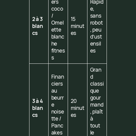
ers
Rapid
coco
e,
/
sans
2 à 3
15
Omel
robot
blan
minut
ette
, peu
cs
es
blanc
d’ust
he
ensil
fitnes
es
s
Gran
Finan
d
ciers
classi
au
que
beurr
gour
3 à 4
20
e
mand
blan
minut
noise
, plaît
cs
es
tte /
à
Panc
tout
akes
le