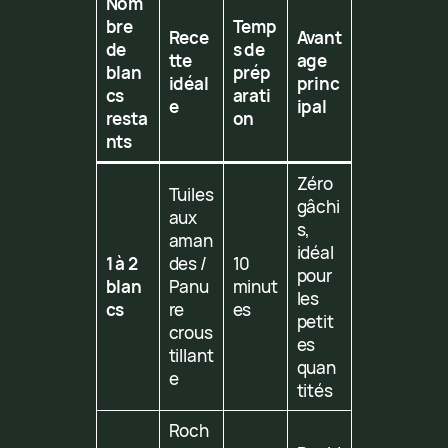
Nom
bre
Temp
Rece
Avant
de
s de
tte
age
blan
prép
idéal
princ
cs
arati
e
ipal
resta
on
nts
Zéro
Tuiles
gâchi
aux
s,
aman
idéal
1 à 2
des /
10
pour
blan
Panu
minut
les
cs
re
es
petit
crous
es
tillant
quan
e
tités
Roch