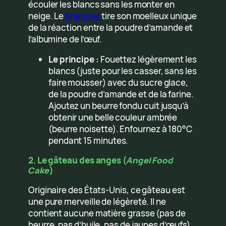
écouler les blancs sans les monter en
neige. Le
financier
tire son moelleux unique
de la réaction entre la poudre d’amande et
l’albumine de l’œuf.
Le principe :
Fouettez légèrement les
blancs (juste pour les casser, sans les
faire mousser) avec du sucre glace,
de la poudre d’amande et de la farine.
Ajoutez un beurre fondu cuit jusqu’à
obtenir une belle couleur ambrée
(beurre noisette). Enfournez à 180°C
pendant 15 minutes.
2. Le gâteau des anges (
Angel Food
Cake
)
Originaire des États-Unis, ce gâteau est
une pure merveille de légèreté. Il ne
contient aucune matière grasse (pas de
beurre, pas d’huile, pas de jaunes d’œufs)