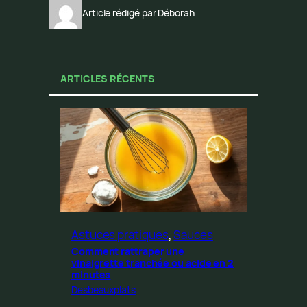
Article rédigé par Déborah
ARTICLES RÉCENTS
Astuces pratiques
, 
Sauces
Comment rattraper une
vinaigrette tranchée ou acide en 2
minutes
Desbeauxplats