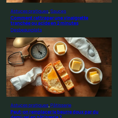
Astuces pratiques
, 
Sauces
Comment rattraper une vinaigrette
tranchée ou acide en 2 minutes
Desbeauxplats
Astuces pratiques
, 
Pâtisserie
Peut-on remplacer le beurre doux par du
demi-sel en pâtisserie ?