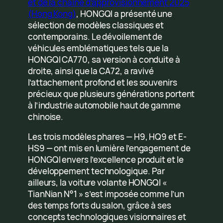
et de la chaîne d’approvisionnement 2025
(Hong Kong)
, HONGQI a présenté une
sélection de modèles classiques et
contemporains. Le dévoilement de
véhicules emblématiques tels que la
HONGQI CA770, sa version à conduite à
droite, ainsi que la CA72, a ravivé
l’attachement profond et les souvenirs
précieux que plusieurs générations portent
à l’industrie automobile haut de gamme
chinoise.
Les trois modèles phares — H9, HQ9 et E-
HS9 — ont mis en lumière l’engagement de
HONGQI envers l’excellence produit et le
développement technologique. Par
ailleurs, la voiture volante HONGQI «
TianNian N°1 » s’est imposée comme l’un
des temps forts du salon, grâce à ses
concepts technologiques visionnaires et