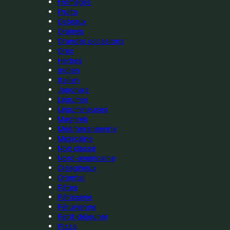
Fromages
Fruits
Gateaux
Graines
Grandes occasions
Grec
Herbes
Indien
Italien
Japonais
Légumes
Légumineuses
Maghreb
Méditerranéenne
Mexicaine
Non classé
Nord-américaine
Oléagineux
Oriental
Pâtes
Pâtisserie
Péruvienne
Petit-déjeuner
Pizza