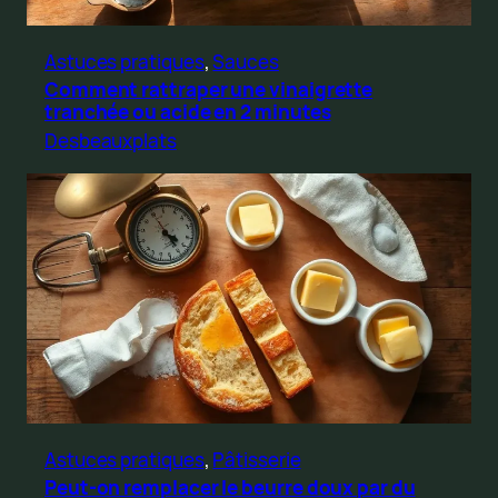
Astuces pratiques
, 
Sauces
Comment rattraper une vinaigrette
tranchée ou acide en 2 minutes
Desbeauxplats
Astuces pratiques
, 
Pâtisserie
Peut-on remplacer le beurre doux par du