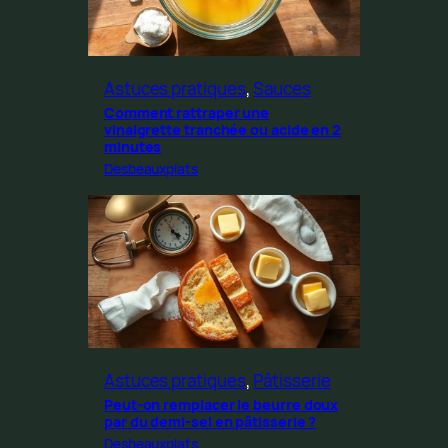
Astuces pratiques
, 
Sauces
Comment rattraper une
vinaigrette tranchée ou acide en 2
minutes
Desbeauxplats
Astuces pratiques
, 
Pâtisserie
Peut-on remplacer le beurre doux
par du demi-sel en pâtisserie ?
Desbeauxplats