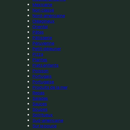
Mexicaine
Non classé
Nord-américaine
Oléagineux
Oriental
Pâtes
Pâtisserie
Péruvienne
Petit-déjeuner
Pizza
Plantes
Plats enfants
Poisson
Portugais
Portugaise
Produits de la mer
Repas
Salades
Sauces
Soupes
Spiritueux
Sud-américaine
Sur le pouce