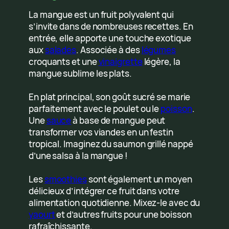
La mangue est un fruit polyvalent qui
s’invite dans de nombreuses recettes. En
entrée, elle apporte une touche exotique
aux
salades
. Associée à des
légumes
croquants et une
vinaigrette
légère, la
mangue sublime les plats.
En plat principal, son goût sucré se marie
parfaitement avec le poulet ou le
poisson
.
Une
sauce
à base de mangue peut
transformer vos viandes en un festin
tropical. Imaginez du saumon grillé nappé
d’une salsa à la mangue !
Les
smoothies
sont également un moyen
délicieux d’intégrer ce fruit dans votre
alimentation quotidienne. Mixez-le avec du
yaourt
et d’autres fruits pour une boisson
rafraîchissante.