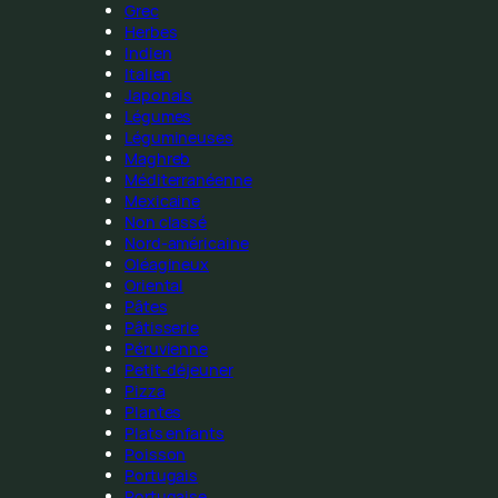
Grec
Herbes
Indien
Italien
Japonais
Légumes
Légumineuses
Maghreb
Méditerranéenne
Mexicaine
Non classé
Nord-américaine
Oléagineux
Oriental
Pâtes
Pâtisserie
Péruvienne
Petit-déjeuner
Pizza
Plantes
Plats enfants
Poisson
Portugais
Portugaise