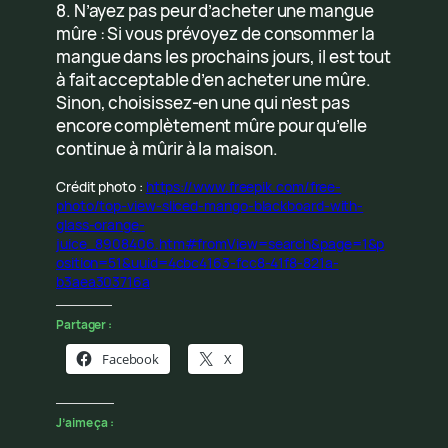
8. N’ayez pas peur d’acheter une mangue
mûre : Si vous prévoyez de consommer la
mangue dans les prochains jours, il est tout
à fait acceptable d’en acheter une mûre.
Sinon, choisissez-en une qui n’est pas
encore complètement mûre pour qu’elle
continue à mûrir à la maison.
Crédit photo :
https://www.freepik.com/free-
photo/top-view-sliced-mango-blackboard-with-
glass-orange-
juice_8908406.htm#fromView=search&page=1&p
osition=51&uuid=4cbc4163-fcc8-41f8-821a-
b3aea303716a
Partager :
Facebook
X
J’aime ça :