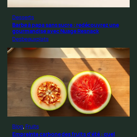
Desserts
Barbe à papa sans sucre : redécouvrez une
gourmandise avec Nuage Resnack
Desbeauxplats
Blog
, 
Fruits
Empreinte carbone des fruits d’été : quel