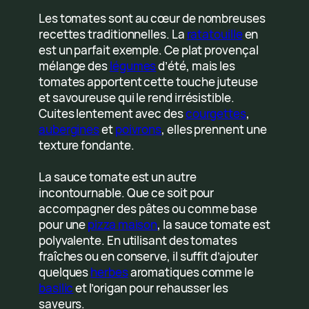
Les tomates sont au cœur de nombreuses
recettes traditionnelles. La
ratatouille
en
est un parfait exemple. Ce plat provençal
mélange des
légumes
d’été, mais les
tomates apportent cette touche juteuse
et savoureuse qui le rend irrésistible.
Cuites lentement avec des
courgettes
,
aubergines
et
poivrons
, elles prennent une
texture fondante.
La sauce tomate est un autre
incontournable. Que ce soit pour
accompagner des pâtes ou comme base
pour une
pizza maison
, la sauce tomate est
polyvalente. En utilisant des tomates
fraîches ou en conserve, il suffit d’ajouter
quelques
herbes
aromatiques comme le
basilic
et l’origan pour rehausser les
saveurs.