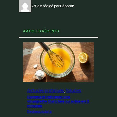
Article rédigé par Déborah
ARTICLES RÉCENTS
Astuces pratiques
, 
Sauces
Comment rattraper une
vinaigrette tranchée ou acide en 2
minutes
Desbeauxplats