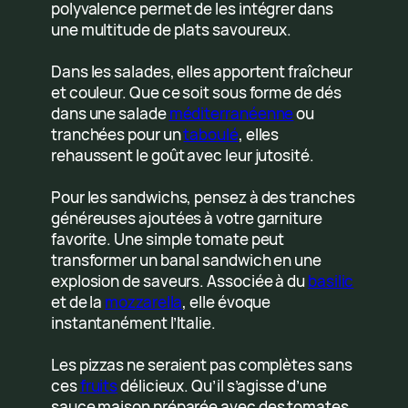
polyvalence permet de les intégrer dans
une multitude de plats savoureux.
Dans les salades, elles apportent fraîcheur
et couleur. Que ce soit sous forme de dés
dans une salade
méditerranéenne
ou
tranchées pour un
taboulé
, elles
rehaussent le goût avec leur jutosité.
Pour les sandwichs, pensez à des tranches
généreuses ajoutées à votre garniture
favorite. Une simple tomate peut
transformer un banal sandwich en une
explosion de saveurs. Associée à du
basilic
et de la
mozzarella
, elle évoque
instantanément l’Italie.
Les pizzas ne seraient pas complètes sans
ces
fruits
délicieux. Qu’il s’agisse d’une
sauce maison préparée avec des tomates