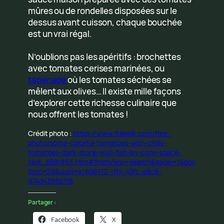
mûres ou de rondelles disposées sur le
dessus avant cuisson, chaque bouchée
est un vrai régal.
N’oublions pas les apéritifs : brochettes
avec tomates cerises marinées, ou
tapenade
où les tomates séchées se
mêlent aux olives… Il existe mille façons
d’explorer cette richesse culinaire que
nous offrent les tomates !
Crédit photo :
https://www.freepik.com/free-
photo/some-colorful-tomatoes-with-chilly-
tomatoes-dark-stone-wall-flat-lay-copy-space-
text_8381953.htm#fromView=search&page=1&pos
ition=29&uuid=a16b6112-1ff4-45fc-a8c6-
d74d4395b7f8
Partager :
Facebook
X