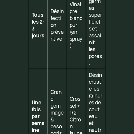
germ
Vinai
es
Désin
gre
Tous
super
fecti
blanc
les 2-
ficiel
on
pur
3
s et
préve
(en
jours
assai
ntive
spray
nit
)
les
pores
.
Désin
crust
e les
Gran
rainur
d
Gros
Une
es de
gom
sel +
fois
cout
mage
1/2
par
eau
&
Citro
sema
et
déso
n
ine
neutr
doris
jaune