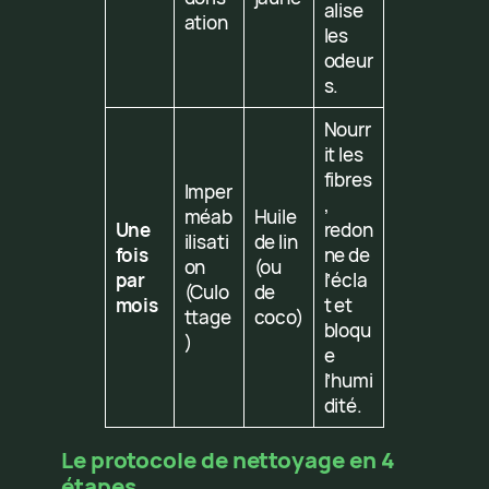
alise
ation
les
odeur
s.
Nourr
it les
fibres
Imper
,
méab
Huile
Une
redon
ilisati
de lin
fois
ne de
on
(ou
par
l’écla
(Culo
de
mois
t et
ttage
coco)
bloqu
)
e
l’humi
dité.
Le protocole de nettoyage en 4
étapes