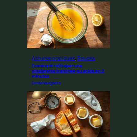
Astuces pratiques
, 
Sauces
Comment rattraper une
vinaigrette tranchée ou acide en 2
minutes
Desbeauxplats