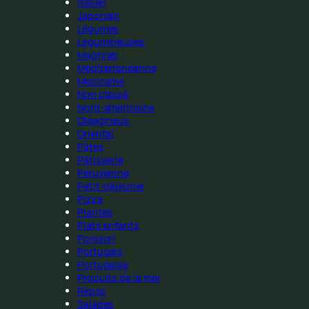
Italien
Japonais
Légumes
Légumineuses
Maghreb
Méditerranéenne
Mexicaine
Non classé
Nord-américaine
Oléagineux
Oriental
Pâtes
Pâtisserie
Péruvienne
Petit-déjeuner
Pizza
Plantes
Plats enfants
Poisson
Portugais
Portugaise
Produits de la mer
Repas
Salades