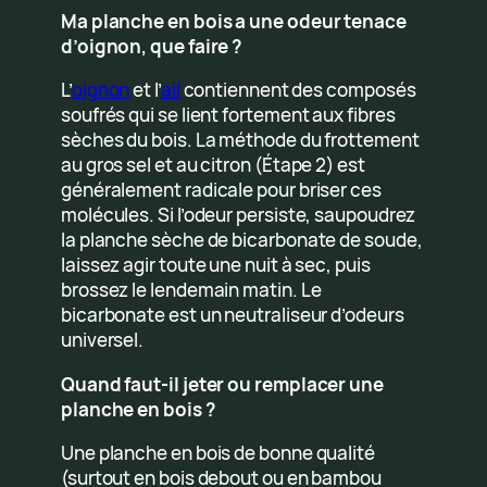
Ma planche en bois a une odeur tenace
d’oignon, que faire ?
L’
oignon
et l’
ail
contiennent des composés
soufrés qui se lient fortement aux fibres
sèches du bois. La méthode du frottement
au gros sel et au citron (Étape 2) est
généralement radicale pour briser ces
molécules. Si l’odeur persiste, saupoudrez
la planche sèche de bicarbonate de soude,
laissez agir toute une nuit à sec, puis
brossez le lendemain matin. Le
bicarbonate est un neutraliseur d’odeurs
universel.
Quand faut-il jeter ou remplacer une
planche en bois ?
Une planche en bois de bonne qualité
(surtout en bois debout ou en bambou