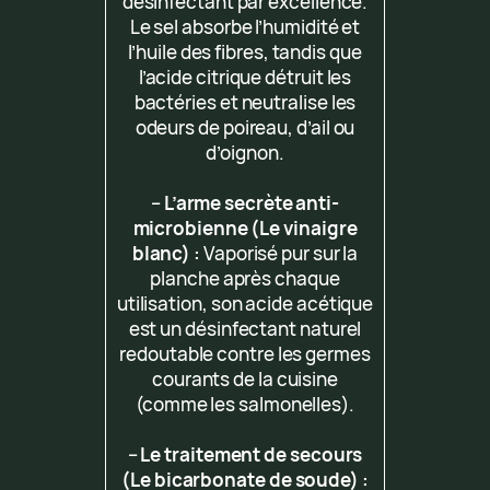
désinfectant par excellence.
Le sel absorbe l’humidité et
l’huile des fibres, tandis que
l’acide citrique détruit les
bactéries et neutralise les
odeurs de poireau, d’ail ou
d’oignon.
–
L’arme secrète anti-
microbienne (Le vinaigre
blanc) :
Vaporisé pur sur la
planche après chaque
utilisation, son acide acétique
est un désinfectant naturel
redoutable contre les germes
courants de la cuisine
(comme les salmonelles).
–
Le traitement de secours
(Le bicarbonate de soude) :