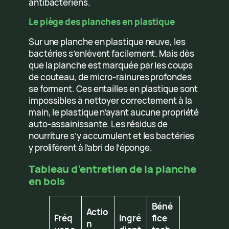
antibactériens.
Le piège des planches en plastique
Sur une planche en plastique neuve, les
bactéries s’enlèvent facilement. Mais dès
que la planche est marquée par les coups
de couteau, de micro-rainures profondes
se forment. Ces entailles en plastique sont
impossibles à nettoyer correctement à la
main, le plastique n’ayant aucune propriété
auto-assainissante. Les résidus de
nourriture s’y accumulent et les bactéries
y prolifèrent à l’abri de l’éponge.
Tableau d’entretien de la planche
en bois
Béné
Actio
Fréq
Ingré
fice
n