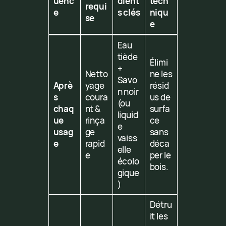
uenc
dient
tech
requi
e
s clés
niqu
se
e
Eau
tiède
Élimi
+
Netto
ne les
Savo
Aprè
yage
résid
n noir
s
coura
us de
(ou
chaq
nt &
surfa
liquid
ue
rinça
ce
e
usag
ge
sans
vaiss
e
rapid
déca
elle
e
per le
écolo
bois.
gique
)
Détru
it les