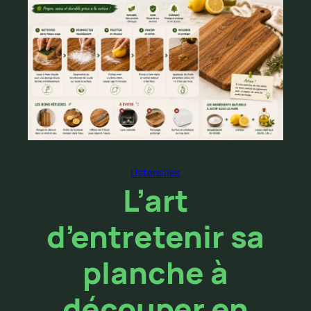
Ustensiles
L’art
d’entretenir sa
planche à
découper en