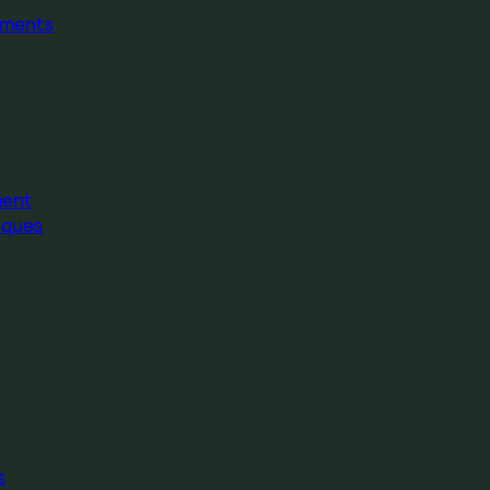
ments
ment
iques
s