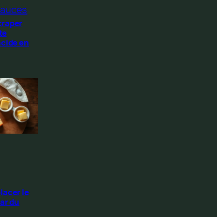
auces
traper
te
acide en
lacer le
ar du