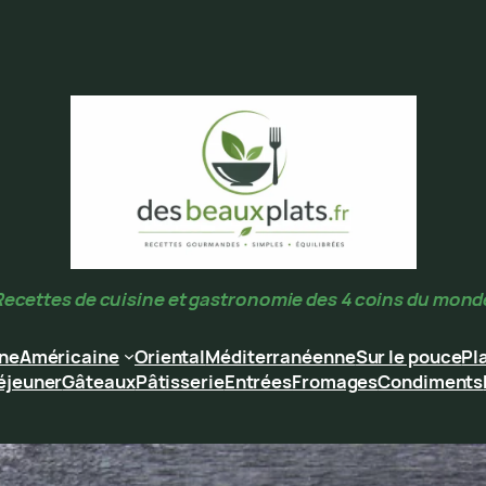
Recettes de cuisine et gastronomie des 4 coins du mond
ine
Américaine
Oriental
Méditerranéenne
Sur le pouce
Pl
éjeuner
Gâteaux
Pâtisserie
Entrées
Fromages
Condiments