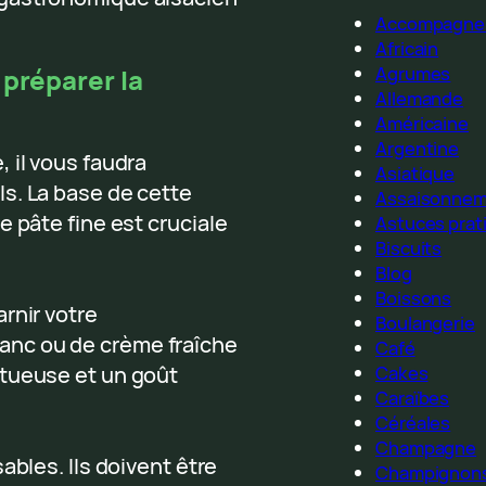
Accompagne
Africain
Agrumes
 préparer la
Allemande
Américaine
Argentine
 il vous faudra
Asiatique
s. La base de cette
Assaisonne
 pâte fine est cruciale
Astuces prat
Biscuits
Blog
Boissons
rnir votre
Boulangerie
nc ou de crème fraîche
Café
ctueuse et un goût
Cakes
Caraïbes
Céréales
Champagne
ables. Ils doivent être
Champignon