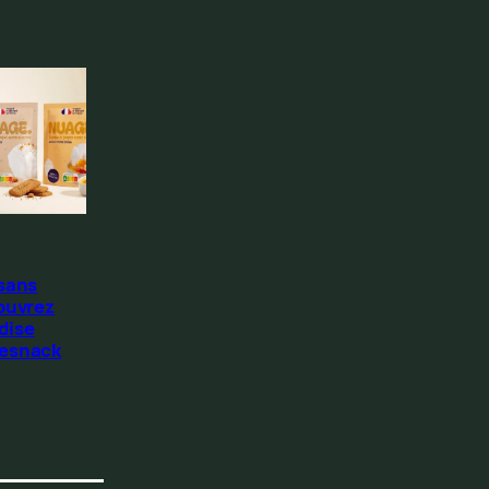
 sans
ouvrez
dise
Resnack