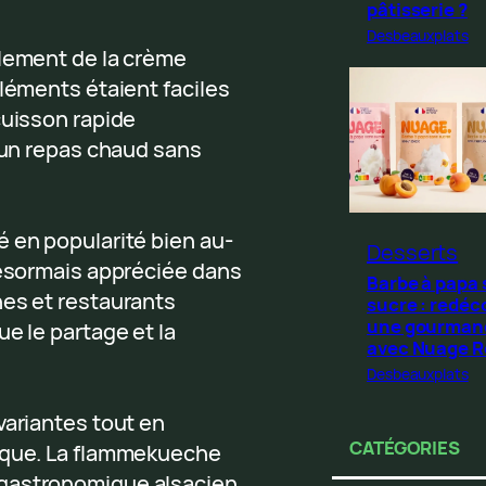
pâtisserie ?
Desbeauxplats
alement de la crème
éléments étaient faciles
cuisson rapide
d’un repas chaud sans
 en popularité bien au-
Desserts
désormais appréciée dans
Barbe à papa
nes et restaurants
sucre : redéc
une gourman
e le partage et la
avec Nuage 
Desbeauxplats
variantes tout en
CATÉGORIES
tique. La flammekueche
 gastronomique alsacien