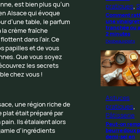
nne, est bien plus qu’un
pratiques
, 
S
n en Alsace qui évoque
Comment rat
une vinaigret
ur d’une table, le parfum
tranchée ou 
à la crème fraîche
2 minutes
ottent dans l’air. Ce
Desbeauxplats
s papilles et de vous
ennes. Que vous soyez
écouvrez les secrets
ble chez vous !
Astuces
ace, une région riche de
pratiques
, 
 plat était préparé par
Pâtisserie
pain. Ils étalaient alors
Peut-on remp
garnie d’ingrédients
beurre doux p
demi-sel en