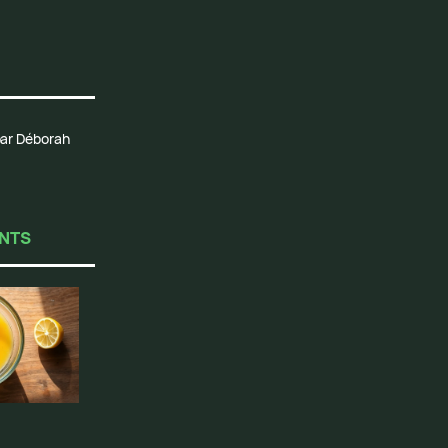
 par Déborah
ENTS