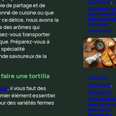
pratiques
, 
S
le de partage et de
Comment rat
ionné de cuisine ou que
une vinaigret
tranchée ou 
 ce délice, nous avons la
2 minutes
us des arômes qui
Desbeauxplats
issez-vous transporter
ique. Préparez-vous à
 spécialité
onde savoureux de la
aire une tortilla
Astuces
pratiques
, 
ole
, il vous faut des
Pâtisserie
emier élément essentiel
Peut-on remp
our des variétés fermes
beurre doux p
demi-sel en
pâtisserie ?