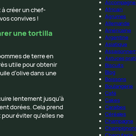
Accompagne
Africain
 à créer un chef-
Agrumes
vos convives !
Allemande
Américaine
er une tortilla
Argentine
Asiatique
Assaisonne
pommes de terre en
Astuces prat
ès utile pour obtenir
Biscuits
Blog
uile d’olive dans une
Boissons
Boulangerie
Café
cuire lentement jusqu’à
Cakes
ent dorées. Cela prend
Caraïbes
Céréales
pour éviter qu’elles ne
Champagne
Champignon
Charcuterie