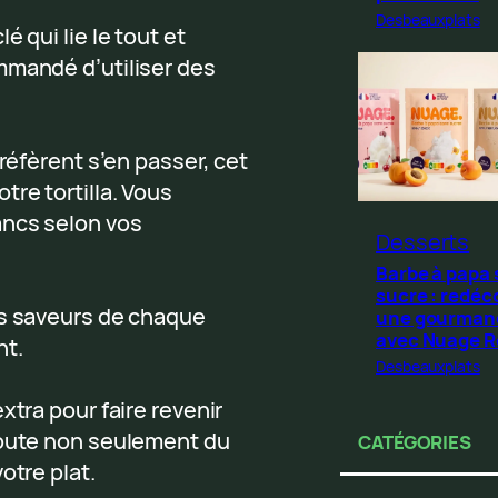
Desbeauxplats
 qui lie le tout et
mmandé d’utiliser des
préfèrent s’en passer, cet
re tortilla. Vous
ancs selon vos
Desserts
Barbe à papa
sucre : redéc
es saveurs de chaque
une gourman
avec Nuage 
nt.
Desbeauxplats
xtra pour faire revenir
joute non seulement du
CATÉGORIES
otre plat.