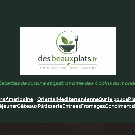
Recettes de cuisine et gastronomie des 4 coins du mond
ine
Américaine
Oriental
Méditerranéenne
Sur le pouce
Pl
éjeuner
Gâteaux
Pâtisserie
Entrées
Fromages
Condiments