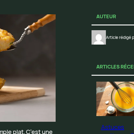
AUTEUR
Article rédigé
ARTICLES RÉC
Astuces
mple plat. C’est une