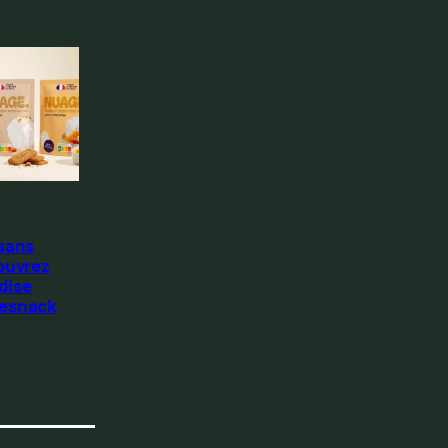
 sans
ouvrez
dise
Resnack