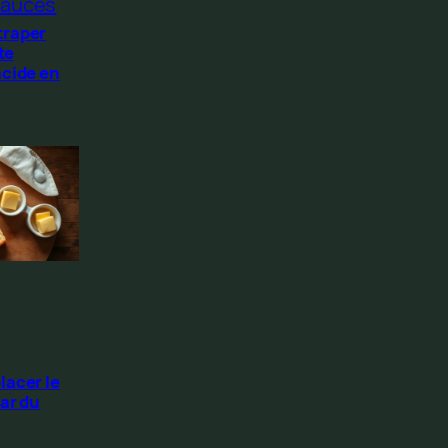
auces
traper
te
acide en
lacer le
ar du