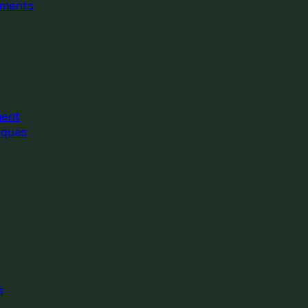
ments
ment
iques
s