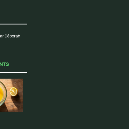
 par Déborah
ENTS