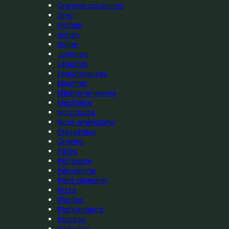
Grandes occasions
Grec
Herbes
Indien
Italien
Japonais
Légumes
Légumineuses
Maghreb
Méditerranéenne
Mexicaine
Non classé
Nord-américaine
Oléagineux
Oriental
Pâtes
Pâtisserie
Péruvienne
Petit-déjeuner
Pizza
Plantes
Plats enfants
Poisson
Portugais