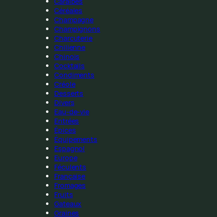
Caraïbes
Céréales
Champagne
Champignons
Charcuterie
Chilienne
Chinois
Cocktails
Condiments
Créole
Desserts
Divers
Eau-de-vie
Entrées
Épices
Équipements
Espagnol
Europe
Féculents
Française
Fromages
Fruits
Gateaux
Graines