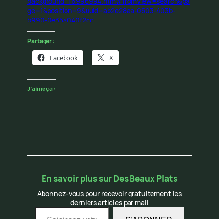
background_16996994.htm#fromView=search&pa
ge=1&position=9&uuid=ab2e28aa-0503-403b-
b990-0e35a040f2cc
Partager :
Facebook
X
J’aime ça :
En savoir plus sur Des Beaux Plats
Abonnez-vous pour recevoir gratuitement les
derniers articles par mail
Saisissez votre adresse e-mail…