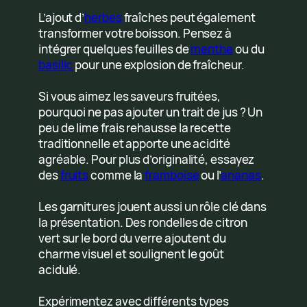
L’ajout d’
herbes
fraîches peut également
transformer votre boisson. Pensez à
intégrer quelques feuilles de
menthe
ou du
basilic
pour une explosion de fraîcheur.
Si vous aimez les saveurs fruitées,
pourquoi ne pas ajouter un trait de jus ? Un
peu de lime frais rehausse la recette
traditionnelle et apporte une acidité
agréable. Pour plus d’originalité, essayez
des
fruits
comme la
framboise
ou l’
ananas
.
Les garnitures jouent aussi un rôle clé dans
la présentation. Des rondelles de citron
vert sur le bord du verre ajoutent du
charme visuel et soulignent le goût
acidulé.
Expérimentez avec différents types