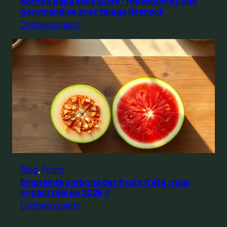
Barbe à papa sans sucre : redécouvrez une
gourmandise avec Nuage Resnack
Desbeauxplats
Blog
, 
Fruits
Empreinte carbone des fruits d’été : quel
impact réel en 2026 ?
Desbeauxplats