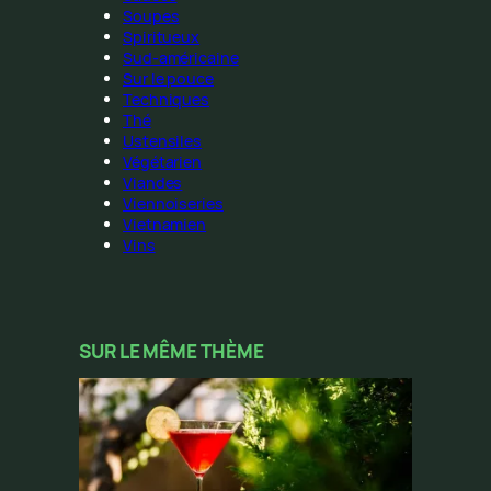
Soupes
Spiritueux
Sud-américaine
Sur le pouce
Techniques
Thé
Ustensiles
Végétarien
Viandes
Viennoiseries
Vietnamien
Vins
SUR LE MÊME THÈME