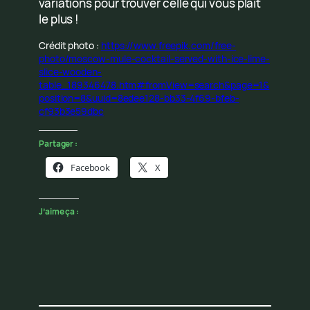
variations pour trouver celle qui vous plaît
le plus !
Crédit photo :
https://www.freepik.com/free-
photo/moscow-mule-cocktail-served-with-ice-lime-
slice-wooden-
table_189346478.htm#fromView=search&page=1&
position=8&uuid=8edee128-bb33-4f69-bfeb-
cf93b3e59dbc
Partager :
Facebook
X
J’aime ça :