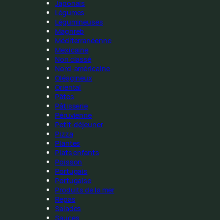
Japonais
Légumes
Légumineuses
Maghreb
Méditerranéenne
Mexicaine
Non classé
Nord-américaine
Oléagineux
Oriental
Pâtes
Pâtisserie
Péruvienne
Petit-déjeuner
Pizza
Plantes
Plats enfants
Poisson
Portugais
Portugaise
Produits de la mer
Repas
Salades
Sauces