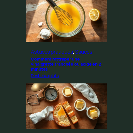
Astuces pratiques
, 
Sauces
Comment rattraper une
vinaigrette tranchée ou acide en 2
minutes
Desbeauxplats