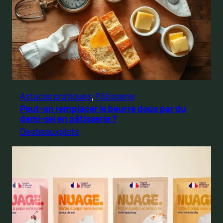
Astuces pratiques
, 
Pâtisserie
Peut-on remplacer le beurre doux par du
demi-sel en pâtisserie ?
Desbeauxplats