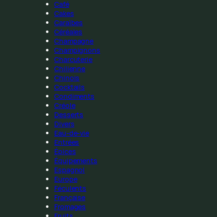
Café
Cakes
Caraïbes
Céréales
Champagne
Champignons
Charcuterie
Chilienne
Chinois
Cocktails
Condiments
Créole
Desserts
Divers
Eau-de-vie
Entrées
Épices
Équipements
Espagnol
Europe
Féculents
Française
Fromages
Fruits