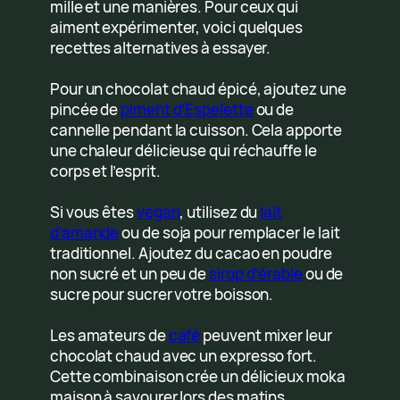
mille et une manières. Pour ceux qui
aiment expérimenter, voici quelques
recettes alternatives à essayer.
Pour un chocolat chaud épicé, ajoutez une
pincée de
piment d’Espelette
ou de
cannelle pendant la cuisson. Cela apporte
une chaleur délicieuse qui réchauffe le
corps et l’esprit.
Si vous êtes
vegan
, utilisez du
lait
d’amande
ou de soja pour remplacer le lait
traditionnel. Ajoutez du cacao en poudre
non sucré et un peu de
sirop d’érable
ou de
sucre pour sucrer votre boisson.
Les amateurs de
café
peuvent mixer leur
chocolat chaud avec un expresso fort.
Cette combinaison crée un délicieux moka
maison à savourer lors des matins