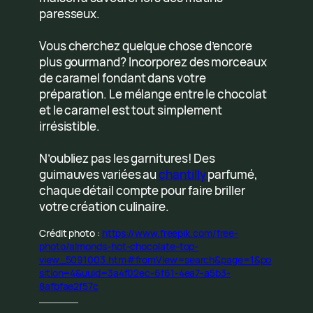
paresseux.
Vous cherchez quelque chose d’encore
plus gourmand? Incorporez des morceaux
de caramel fondant dans votre
préparation. Le mélange entre le chocolat
et le caramel est tout simplement
irrésistible.
N’oubliez pas les garnitures! Des
guimauves variées au
chantilly
parfumé,
chaque détail compte pour faire briller
votre création culinaire.
Crédit photo :
https://www.freepik.com/free-
photo/almonds-hot-chocolate-top-
view_5091003.htm#fromView=search&page=1&po
sition=4&uuid=3a4f02ec-6f61-4ea7-a5b3-
8afbfae2f57c