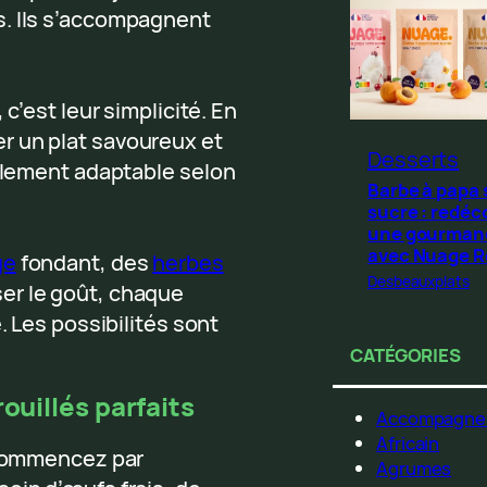
s. Ils s’accompagnent
 c’est leur simplicité. En
r un plat savoureux et
Desserts
cilement adaptable selon
Barbe à papa
sucre : redéc
une gourman
avec Nuage 
ge
fondant, des
herbes
Desbeauxplats
er le goût, chaque
. Les possibilités sont
CATÉGORIES
ouillés parfaits
Accompagne
Africain
, commencez par
Agrumes