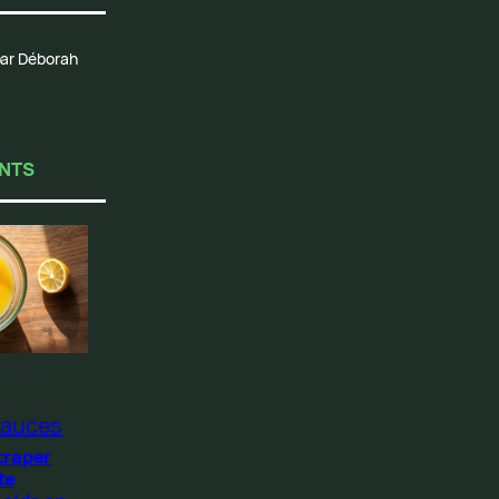
 par Déborah
ENTS
auces
traper
te