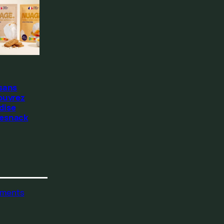
 sans
ouvrez
dise
Resnack
ments