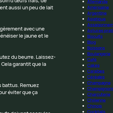
oin d’œufs frais, de
Allemande
ent aussi un peu de lait
Américaine
Argentine
Asiatique
Assaisonne
légèrement avec une
Astuces prat
énéiser le jaune et le
Biscuits
Blog
Boissons
Boulangerie
outez du beurre. Laissez-
Café
 Cela garantit que la
Cakes
Caraïbes
Céréales
Champagne
fs battus. Remuez
Champignon
ur éviter que ça
Charcuterie
Chilienne
Chinois
Cocktails