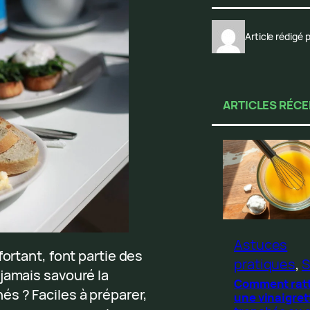
Article rédigé
ARTICLES RÉC
Astuces
fortant, font partie des
pratiques
, 
S
a jamais savouré la
Comment rat
s ? Faciles à préparer,
une vinaigret