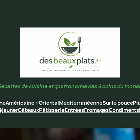
Recettes de cuisine et gastronomie des 4 coins du mond
ine
Américaine
Oriental
Méditerranéenne
Sur le pouce
Pl
éjeuner
Gâteaux
Pâtisserie
Entrées
Fromages
Condiments