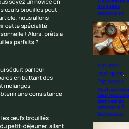
tranchée ou 
vous soyez un novice en
2 minutes
des œufs brouillés peut
Desbeauxplats
rticle, nous allons
ir cette spécialité
onnelle ! Alors, prêts à
illés parfaits ?
Astuces
ui séduit par leur
pratiques
, 
parés en battant des
Pâtisserie
ant mélangés
Peut-on remp
btenir une consistance
beurre doux p
demi-sel en
pâtisserie ?
Desbeauxplats
, les œufs brouillés
du petit-déjeuner, allant