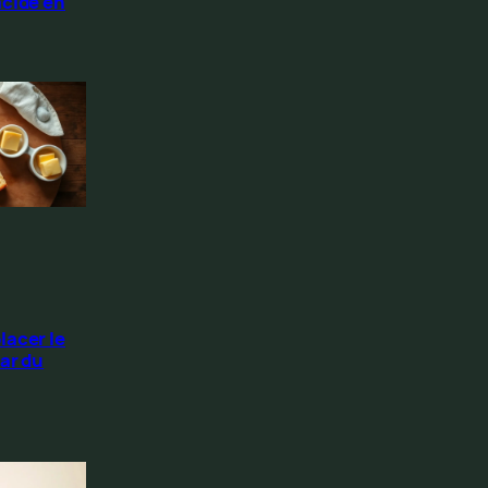
acide en
lacer le
ar du