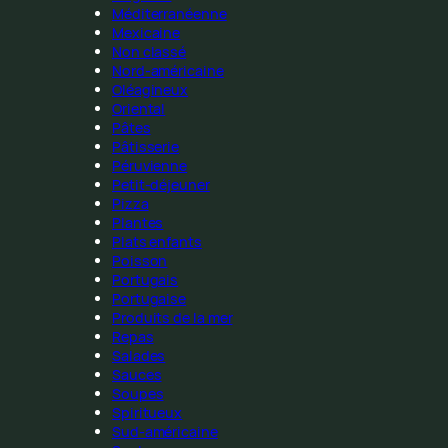
Méditerranéenne
Mexicaine
Non classé
Nord-américaine
Oléagineux
Oriental
Pâtes
Pâtisserie
Péruvienne
Petit-déjeuner
Pizza
Plantes
Plats enfants
Poisson
Portugais
Portugaise
Produits de la mer
Repas
Salades
Sauces
Soupes
Spiritueux
Sud-américaine