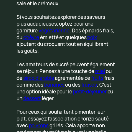
salé et le crémeux.
Si vous souhaitez explorer des saveurs
plus audacieuses, optez pour une
garniture
végétarienne
. Des épinards frais,
du
chèvre
émietté et quelques
noix
ajoutent du croquant tout en équilibrant
les goûts.
Les amateurs de sucré peuvent également
se réjouir. Pensez à une touche de
miel
ou
de
sirop d’érable
agrémentée de
fruits
frais
comme des
bananes
ou des
fraises
. C’est
une option idéale pour le
petit-déjeuner
ou
un
dessert
léger.
Pour ceux qui souhaitent pimenter leur
plat, essayez l’association chorizo sauté
avec
poivrons
grillés. Cela apporte non