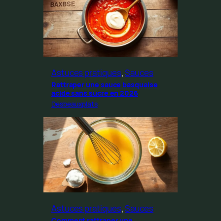
Astuces pratiques
, 
Sauces
Rattraper une sauce basquaise
acide sans sucre en 2026
Desbeauxplats
Astuces pratiques
, 
Sauces
Comment rattraper une