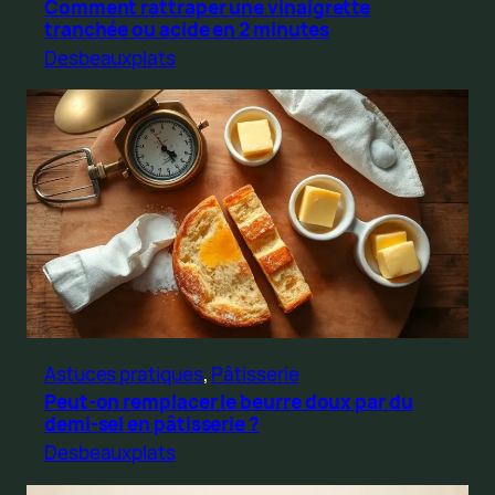
Comment rattraper une vinaigrette
tranchée ou acide en 2 minutes
Desbeauxplats
Astuces pratiques
, 
Pâtisserie
Peut-on remplacer le beurre doux par du
demi-sel en pâtisserie ?
Desbeauxplats