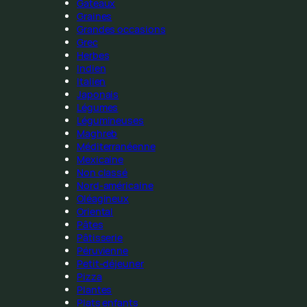
Gateaux
Graines
Grandes occasions
Grec
Herbes
Indien
Italien
Japonais
Légumes
Légumineuses
Maghreb
Méditerranéenne
Mexicaine
Non classé
Nord-américaine
Oléagineux
Oriental
Pâtes
Pâtisserie
Péruvienne
Petit-déjeuner
Pizza
Plantes
Plats enfants