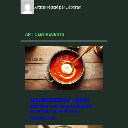
Article rédigé par Déborah
ARTICLES RÉCENTS
Astuces pratiques
, 
Sauces
Rattraper une sauce basquaise
acide sans sucre en 2026
Desbeauxplats