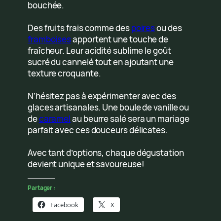
bouchée.
Des fruits frais comme des
poires
ou des
framboises
apportent une touche de
fraîcheur. Leur acidité sublime le goût
sucré du cannelé tout en ajoutant une
texture croquante.
N’hésitez pas à expérimenter avec des
glaces artisanales. Une boule de vanille ou
de
caramel
au beurre salé sera un mariage
parfait avec ces douceurs délicates.
Avec tant d’options, chaque dégustation
devient unique et savoureuse!
Partager :
Facebook
X