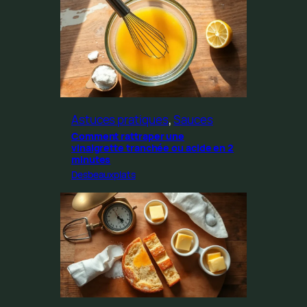
Astuces pratiques
, 
Sauces
Comment rattraper une
vinaigrette tranchée ou acide en 2
minutes
Desbeauxplats