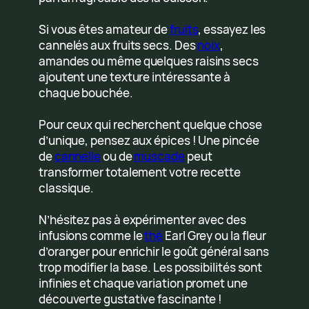
Si vous êtes amateur de
fruits
, essayez les
cannelés aux fruits secs. Des
noix
,
amandes ou même quelques raisins secs
ajoutent une texture intéressante à
chaque bouchée.
Pour ceux qui recherchent quelque chose
d’unique, pensez aux épices ! Une pincée
de
cannelle
ou de
muscade
peut
transformer totalement votre recette
classique.
N’hésitez pas à expérimenter avec des
infusions comme le
thé
Earl Grey ou la fleur
d’oranger pour enrichir le goût général sans
trop modifier la base. Les possibilités sont
infinies et chaque variation promet une
découverte gustative fascinante !