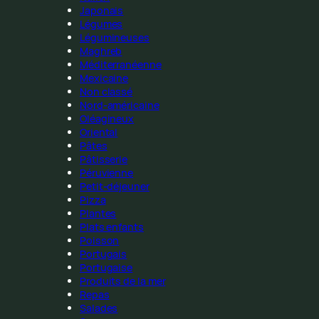
Japonais
Légumes
Légumineuses
Maghreb
Méditerranéenne
Mexicaine
Non classé
Nord-américaine
Oléagineux
Oriental
Pâtes
Pâtisserie
Péruvienne
Petit-déjeuner
Pizza
Plantes
Plats enfants
Poisson
Portugais
Portugaise
Produits de la mer
Repas
Salades