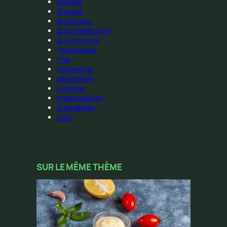
Sauces
Soupes
Spiritueux
Sud-américaine
Sur le pouce
Techniques
Thé
Ustensiles
Végétarien
Viandes
Viennoiseries
Vietnamien
Vins
SUR LE MÊME THÈME