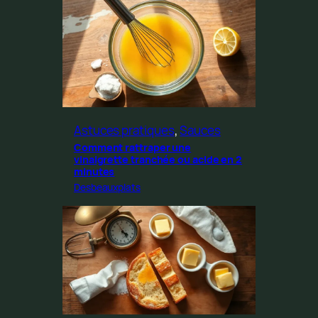
Astuces pratiques
, 
Sauces
Comment rattraper une
vinaigrette tranchée ou acide en 2
minutes
Desbeauxplats