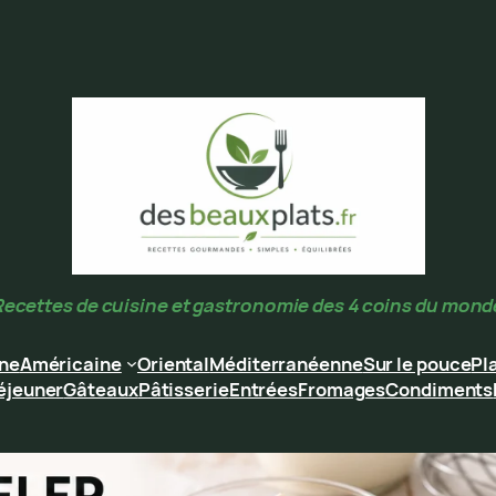
Recettes de cuisine et gastronomie des 4 coins du mond
ine
Américaine
Oriental
Méditerranéenne
Sur le pouce
Pl
éjeuner
Gâteaux
Pâtisserie
Entrées
Fromages
Condiments