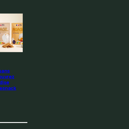
 sans
ouvrez
dise
Resnack