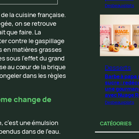
Desbeauxplats
de la cuisine française.
légée, on se retrouve
t que faire. La
er contre le gaspillage
hes en matières grasses
s sous l’effet du grand
sse au cœur de la brique
Desserts
ongeler dans les règles
Barbe à papa
sucre : redéc
une gourman
avec Nuage 
crème change de
Desbeauxplats
e, c’est une émulsion
CATÉGORIES
spendus dans de l’eau.