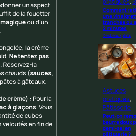
pratiques
, 
S
redonner un aspect
Comment rat
fit de la fouetter
une vinaigret
 magique
ou d’un
tranchée ou 
2 minutes
t
.
Desbeauxplats
ongelée, la crème
oid.
Ne tentez pas
y
. Réservez-la
és chauds (
sauces,
 pâtes à gâteaux.
Astuces
de crème) :
Pour la
pratiques
, 
ac à glaçons
. Vous
Pâtisserie
uantité de cubes
Peut-on remp
beurre doux p
 veloutés en fin de
demi-sel en
pâtisserie ?