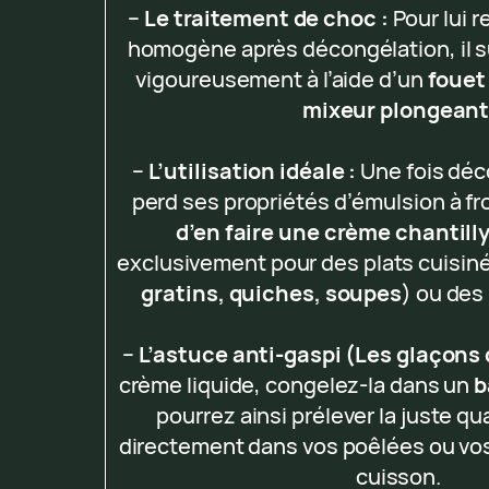
–
Le traitement de choc :
Pour lui 
homogène après décongélation, il suf
vigoureusement à l’aide d’un
fouet
mixeur plongean
–
L’utilisation idéale :
Une fois déc
perd ses propriétés d’émulsion à fr
d’en faire une crème chantill
exclusivement pour des plats cuisin
gratins, quiches, soupes
) ou des
–
L’astuce anti-gaspi (Les glaçons 
crème liquide, congelez-la dans un
b
pourrez ainsi prélever la juste q
directement dans vos poêlées ou vos
cuisson.