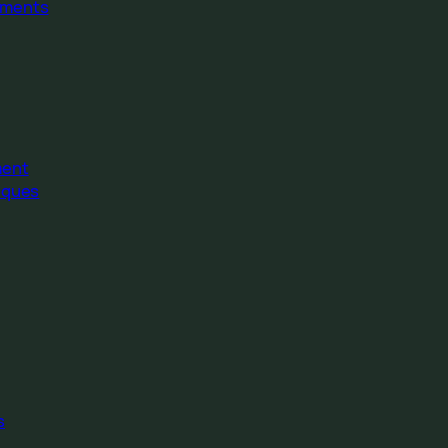
ments
ment
iques
s