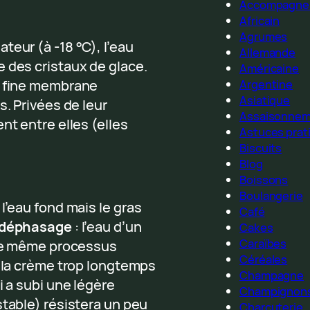
Accompagne
Africain
Agrumes
teur (à -18 °C), l’eau
Allemande
 des cristaux de glace.
Américaine
a fine membrane
Argentine
Asiatique
s. Privées de leur
Assaisonne
nt entre elles (elles
Astuces prat
Biscuits
Blog
Boissons
Boulangerie
l’eau fond mais le gras
Café
déphasage
: l’eau d’un
Cakes
Caraïbes
t le même processus
Céréales
e la crème trop longtemps
Champagne
i a subi une légère
Champignon
stable) résistera un peu
Charcuterie