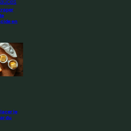
auces
traper
te
acide en
lacer le
ar du