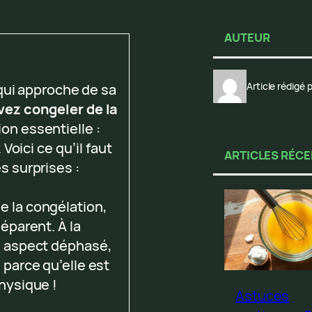
AUTEUR
Article rédigé
qui approche de sa
vez congeler de la
ion essentielle :
Voici ce qu’il faut
ARTICLES RÉC
s surprises :
e la congélation,
séparent. À la
n aspect déphasé,
 parce qu’elle est
physique !
Astuces