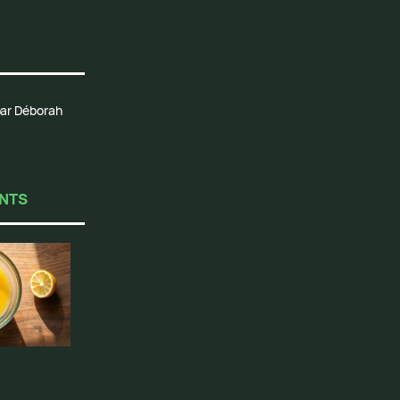
 par Déborah
ENTS