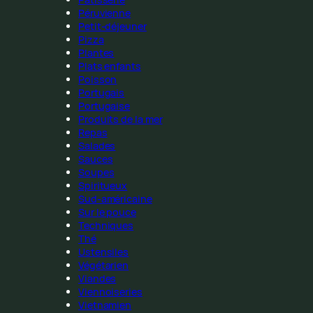
Péruvienne
Petit-déjeuner
Pizza
Plantes
Plats enfants
Poisson
Portugais
Portugaise
Produits de la mer
Repas
Salades
Sauces
Soupes
Spiritueux
Sud-américaine
Sur le pouce
Techniques
Thé
Ustensiles
Végétarien
Viandes
Viennoiseries
Vietnamien