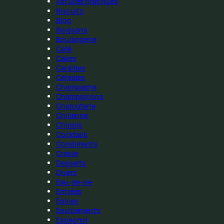
Astuces pratiques
Biscuits
Blog
Boissons
Boulangerie
Café
Cakes
Caraïbes
Céréales
Champagne
Champignons
Charcuterie
Chilienne
Chinois
Cocktails
Condiments
Créole
Desserts
Divers
Eau-de-vie
Entrées
Épices
Équipements
Espagnol