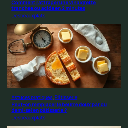
Comment rattraper une vinaigrette
tranchée ou acide en 2 minutes
Desbeauxplats
Astuces pratiques
, 
Pâtisserie
Peut-on remplacer le beurre doux par du
demi-sel en pâtisserie ?
Desbeauxplats