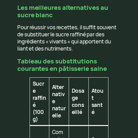
Les meilleures alternatives au
sucre blanc
Pour réussir vos recettes, il suffit souvent
de substituer le sucre raffiné par des
ingrédients « vivants » qui apportent du
liant et des nutriments.
Tableau des substitutions
courantes en pâtisserie saine
Sucr
Alter
e
Dosa
Atou
nativ
raffin
ge
t
e
é
cons
sant
natur
(100
eillé
é
elle
g)
Com