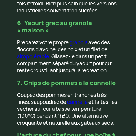
fois refroidi. Bien plus sain que les versions
industrielles souvent trop sucrées.
6. Yaourt grec au granola
« maison »
Préparez votre propre
granola
avec des
flocons d’avoine, des noix et un filet de
sirop d’érable
. Glissez-le dans un petit
compartiment séparé du yaourt pour qu’il
reste croustillant jusqu’à la récréation.
7. Chips de pommes à la cannelle
Coupez des pommes en tranches très
fines, saupoudrez de
cannelle
et faites-les
sécher au four à basse température
(100°C) pendant 1h30. Une alternative
croquante et naturelle aux gâteaux secs.
L’astuce du chef pour une boîte à