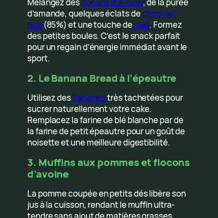
Mélangez des
flocons d’avoine
, de la purée
d’amande, quelques éclats de
chocolat
noir
(85%) et une touche de
miel
. Formez
des petites boules. C’est le snack parfait
pour un regain d’énergie immédiat avant le
sport.
2. Le Banana Bread à l’épeautre
Utilisez des
bananes
très tachetées pour
sucrer naturellement votre cake.
Remplacez la farine de blé blanche par de
la farine de petit épeautre pour un goût de
noisette et une meilleure digestibilité.
3. Muffins aux pommes et flocons
d’avoine
La pomme coupée en petits dés libère son
jus à la cuisson, rendant le muffin ultra-
tendre sans ajout de matières grasses