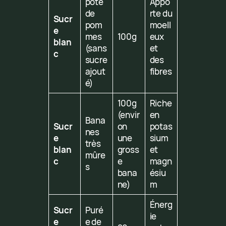
pote
Appo
de
rte du
Sucr
pom
moell
e
mes
100g
eux
blan
(sans
et
c
sucre
des
ajout
fibres
é)
100g
Riche
(envir
en
Bana
Sucr
on
potas
nes
e
une
sium
très
blan
gross
et
mûre
c
e
magn
s
bana
ésiu
ne)
m
Énerg
Sucr
Puré
ie
e
e de