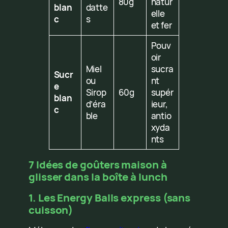
80g
natur
blan
datte
elle
c
s
et fer
Pouv
oir
Miel
sucra
Sucr
ou
nt
e
Sirop
60g
supér
blan
d’éra
ieur,
c
ble
antio
xyda
nts
7 Idées de goûters maison à
glisser dans la boîte à lunch
1. Les Energy Balls express (sans
cuisson)