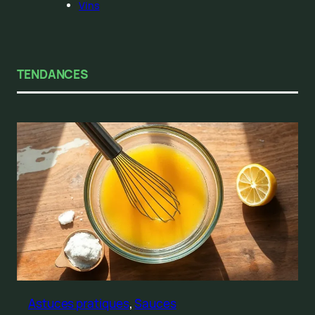
Vins
TENDANCES
Astuces pratiques
, 
Sauces