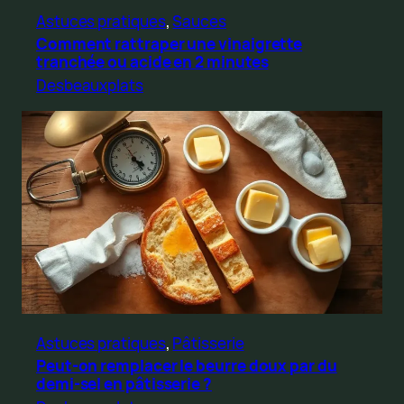
Astuces pratiques
, 
Sauces
Comment rattraper une vinaigrette
tranchée ou acide en 2 minutes
Desbeauxplats
Astuces pratiques
, 
Pâtisserie
Peut-on remplacer le beurre doux par du
demi-sel en pâtisserie ?