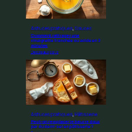
Astuces pratiques
, 
Sauces
Comment rattraper une
vinaigrette tranchée ou acide en 2
minutes
Desbeauxplats
Astuces pratiques
, 
Pâtisserie
Peut-on remplacer le beurre doux
par du demi-sel en pâtisserie ?