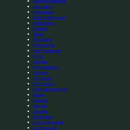
Méditerranéenne
Mexicaine
Non classé
Nord-américaine
Oléagineux
Oriental
Pâtes
Pâtisserie
Péruvienne
Petit-déjeuner
Pizza
Plantes
Plats enfants
Poisson
Portugais
Portugaise
Produits de la mer
Repas
Salades
Sauces
Soupes
Spiritueux
Sud-américaine
Sur le pouce